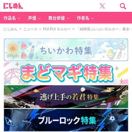
に
じ
め
ん
作品名
声優
舞台俳優
作者名
にじめん
>
ニュース
>
PUI PUI モルカー
> 「純喫茶ぷいぷいモルカー」東京