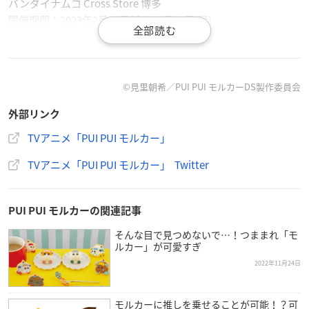
バンダイナムコ Cross Store 博多
開催期間：2023年2月10日(金)～3月12日(日)
【大阪・梅田】
HEP FIVE内「namco」
開催期間：2023年3月18日(土)～4月23日(日)
©見里朝希／PUI PUI モルカーDS製作委員会
外部リンク
TVアニメ「PUI PUI モルカー」
TVアニメ「PUI PUI モルカー」 Twitter
｡.🥕⌒⌒⌒⌒⌒⌒⌒⌒☕.｡
「純喫茶ぷいぷいモルカー」
開催決定！
PUI PUI モルカーの関連記事
｡.☕⌒⌒⌒⌒⌒⌒⌒⌒🥕.｡
そんな目で見つめないで…！つままれ「モ
“『
PUI PUI モルカー
』×純喫茶” をテーマに、
ルカー」が可愛すぎ
レトロでポップなモルカーたちが登場🌟
2022年11月24日
全国３会場でコラボグッズやフードが楽しめます🎶
https://t.co/wA6M178AfI
#PUIPUIモルカー
pic.twitter.com/
dMqubJAAU1
モルカーに推しを乗せることが可能！？可