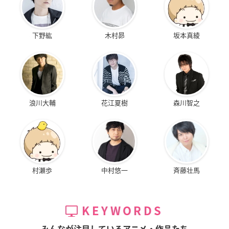
下野紘
木村昴
坂本真綾
浪川大輔
花江夏樹
森川智之
村瀬歩
中村悠一
斉藤壮馬
KEYWORDS