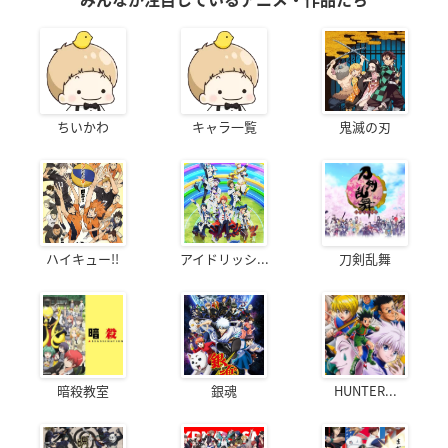
みんなが注目しているアニメ・作品たち
ちいかわ
キャラ一覧
鬼滅の刃
ハイキュー!!
アイドリッシ...
刀剣乱舞
暗殺教室
銀魂
HUNTER...