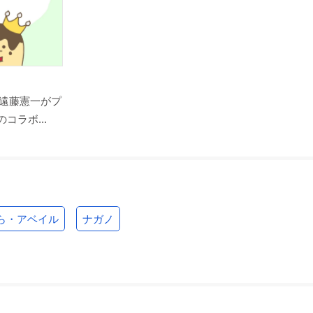
遠藤憲一がプ
コラボ...
ら・アベイル
ナガノ