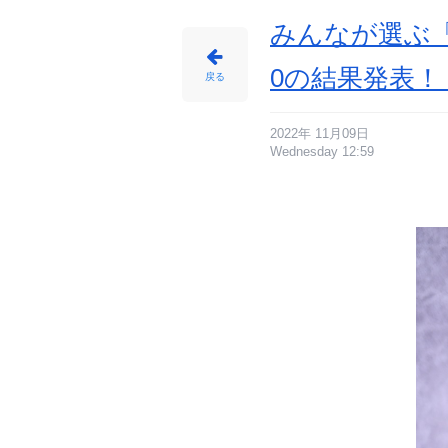
番
目
の
みんなが選ぶ
画
像
-
ア
0の結果発表！【
ニ
戻る
メ
情
報
サ
イ
ト
2022年 11月09日
に
Wednesday 12:59
じ
め
ん