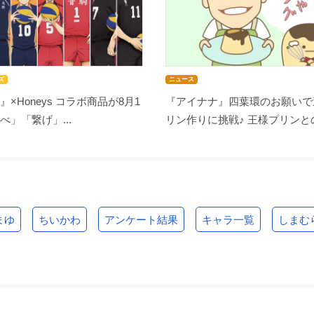
ズ
ニュース
』×Honeys コラボ商品が8月1
『アイナナ』四葉環のお願いで
べ」「繋げ」...
リン作りに挑戦♪ 王様プリンとの
まゆ
ちいかわ
アンケート結果
キャラ一覧
しまむ