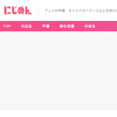
み
ん
な
アニメや声優、キャラクターグッズなど女性の
が
選
ぶ
「櫻
井
TOP
作品名
声優
舞台俳優
作者名
ト
オ
ル
さ
ん
が
演
じ
る
キ
ャ
ラ
と
い
え
ば？」
T
O
P
1
0
の
結
果
発
表！
【2
0
2
2
年
版】
_
1
3