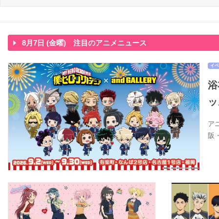
8月7日 (金曜) 注目のアニメニュース
イベ
浴
ッ
ア
阪