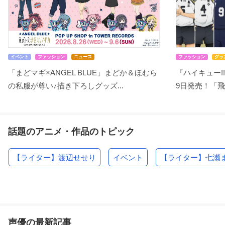
イベント
ファッション
ニュース
ファッション
グッ
「まどマギ×ANGEL BLUE」まどか＆ほむら
『ハイキュー!!
の私服が尊い♪描き下ろしグッズ...
9日発売！「飛
話題のアニメ・作品のトピック
【ライター】渡辺せせり
イベント
【ライター】七瀬
声優の最新記事