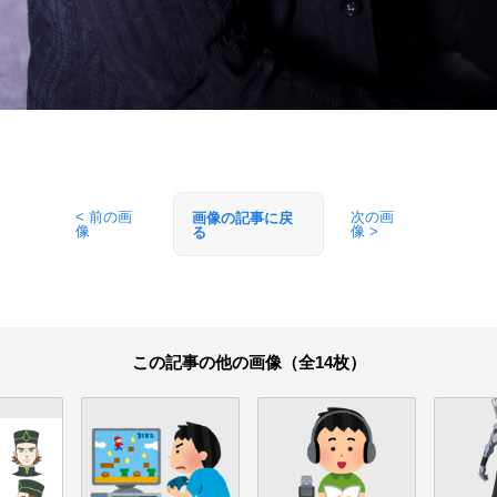
< 前の画
次の画
画像の記事に戻
像
像 >
る
この記事の他の画像（全14枚）