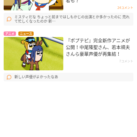
者も？
24コメント
ミスティだな ちょっと前まではしもかじの出演とか多かったのに 売れ
て忙しくなったのか 新…
アニメ
ニュース
『ポプテピ』完全新作アニメが
公開！中尾隆聖さん、若本規夫
さんら豪華声優が再集結！
7コメント
新しい声優がよかったなあ