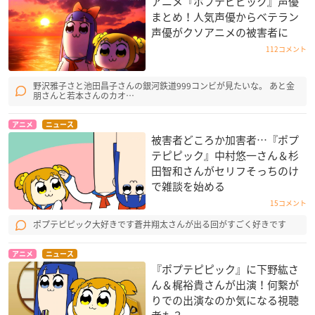
アニメ『ポプテピピック』声優
まとめ！人気声優からベテラン
声優がクソアニメの被害者に
112コメント
野沢雅子さと池田昌子さんの銀河鉄道999コンビが見たいな。 あと金
朋さんと若本さんのカオ…
アニメ
ニュース
被害者どころか加害者…『ポプ
テピピック』中村悠一さん＆杉
田智和さんがセリフそっちのけ
で雑談を始める
15コメント
ポプテピピック大好きです蒼井翔太さんが出る回がすごく好きです
アニメ
ニュース
『ポプテピピック』に下野紘さ
ん＆梶裕貴さんが出演！何繋が
りでの出演なのか気になる視聴