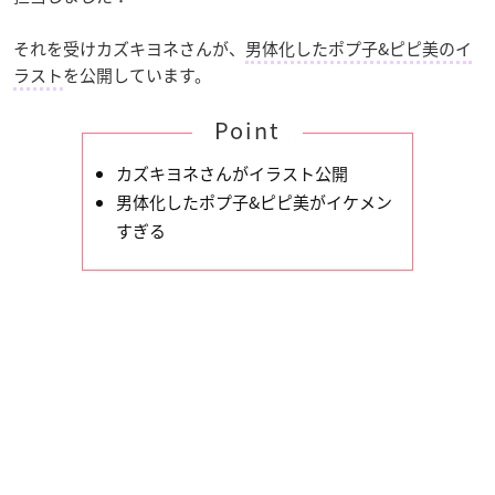
それを受けカズキヨネさんが、
男体化したポプ子&ピピ美のイ
ラスト
を公開しています。
Point
カズキヨネさんがイラスト公開
男体化したポプ子&ピピ美がイケメン
すぎる