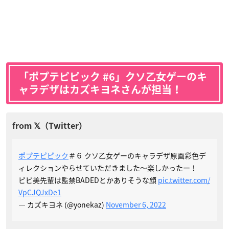
「ポプテピピック #6」クソ乙女ゲーのキ
ャラデザはカズキヨネさんが担当！
ポプテピピック
＃６ クソ乙女ゲーのキャラデザ原画彩色デ
ィレクションやらせていただきました～楽しかったー！
ピピ美先輩は監禁BADEDとかありそうな顔
pic.twitter.com/
VpCJQJxDe1
— カズキヨネ (@yonekaz)
November 6, 2022