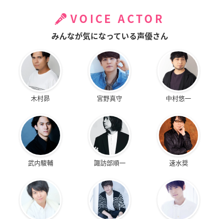
VOICE ACTOR
みんなが気になっている声優さん
木村昴
宮野真守
中村悠一
武内駿輔
諏訪部順一
速水奨