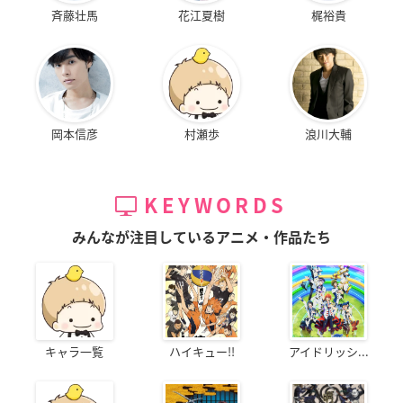
斉藤壮馬
花江夏樹
梶裕貴
岡本信彦
村瀬歩
浪川大輔
KEYWORDS
みんなが注目しているアニメ・作品たち
キャラ一覧
ハイキュー!!
アイドリッシ...