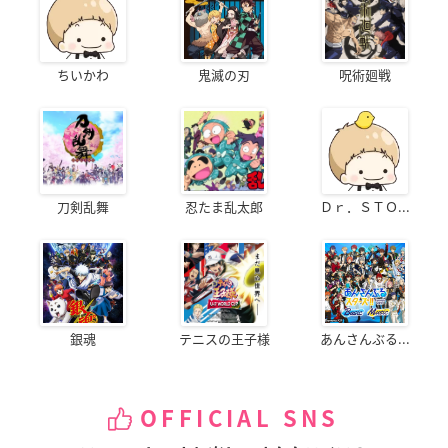
ちいかわ
鬼滅の刃
呪術廻戦
刀剣乱舞
忍たま乱太郎
Ｄｒ．ＳＴＯ...
銀魂
テニスの王子様
あんさんぶる...
OFFICIAL SNS