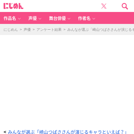
ミ
に
ュ
じ
ー
め
ジ
ん
カ
ル
作品名
声優
舞台俳優
作者名
『刀
剣
乱
舞』
にじめん
>
声優
>
アンケート結果
>
みんなが選ぶ「崎山つばささんが演じるキャ
-
石
切
丸
-
ア
ニ
メ
情
報
サ
イ
ト
に
じ
め
ん
みんなが選ぶ「崎山つばささんが演じるキャラといえば？」
<