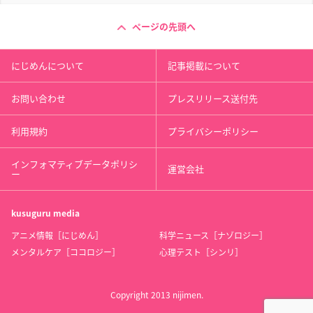
ページの先頭へ
にじめんについて
記事掲載について
お問い合わせ
プレスリリース送付先
利用規約
プライバシーポリシー
インフォマティブデータポリシ
運営会社
ー
kusuguru
media
アニメ情報［にじめん］
科学ニュース［ナゾロジー］
メンタルケア［ココロジー］
心理テスト［シンリ］
Copyright 2013 nijimen.