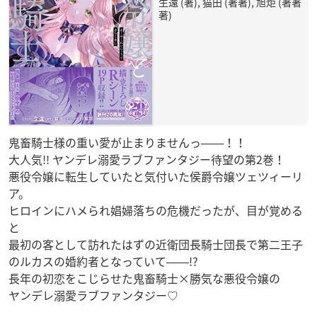
生還 (著), 猫田 (著著), 旭炬 (著著
著)
鬼畜騎士様の重い愛が止まりませんっ――！！
大人気!! ヤンデレ溺愛ラブファンタジー待望の第2巻！
悪役令嬢に転生していたと気付いた侯爵令嬢ツェツィーリ
ア。
ヒロインにハメられ娼婦落ちの危機だったが、目が覚める
と
最初の客として訪れたはずの近衛団長騎士団長で第二王子
のルカスの婚約者となっていて――!?
長年の初恋をこじらせた鬼畜騎士×勝気な悪役令嬢の
ヤンデレ溺愛ラブファンタジー♡