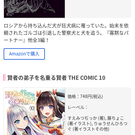
ロシアから持ち込んだ犬が狂犬病に罹っていた。始末を依
頼されたゴルゴは引退した警察犬と犬を追う。『寡黙なパ
ートナー』他全3編！
Amazonで購入
賢者の弟子を名乗る賢者 THE COMIC 10
価格：748円(税込)
レーベル：
すえみつぢっか (著), 藤ちょこ
(著イラスト), りゅうせんひろつ
ぐ (著イラストその他)