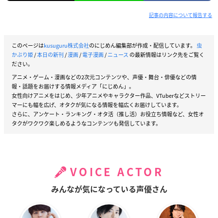
記事の内容について報告する
このページは
kusuguru株式会社
のにじめん編集部が作成・配信しています。
虫
かぶり姫
/
本日の新刊
/
漫画
/
電子漫画
/
ニュース
の最新情報はリンク先をご覧く
ださい。
アニメ・ゲーム・漫画などの2次元コンテンツや、声優・舞台・俳優などの情
報・話題をお届けする情報メディア「にじめん」。
女性向けアニメをはじめ、少年アニメやキャラクター作品、VTuberなどストリー
マーにも幅を広げ、オタクが気になる情報を幅広くお届けしています。
さらに、アンケート・ランキング・オタ活（推し活）お役立ち情報など、女性オ
タクがワクワク楽しめるようなコンテンツも発信しています。
VOICE ACTOR
みんなが気になっている声優さん