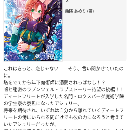
ス
飴降 あめり (著)
これはきっと、恋じゃない――そう、言い聞かせていたの
に。
塔をでてから年下魔術師に溺愛されっぱなし！？
嘘と秘密のラプンツェル・ラブストーリー待望の続編！！
ディートフリートが入学した名門・ロクスバーグ魔術学院
の学生寮の寮監になったアシュリー。
将来を期待され、いずれは自分から離れていくディートフ
リートの傍にいられる間だけでも彼の力になろうと考えて
いたアシュリーだったが、