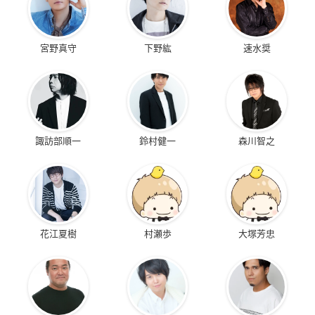
宮野真守
下野紘
速水奨
諏訪部順一
鈴村健一
森川智之
花江夏樹
村瀬歩
大塚芳忠