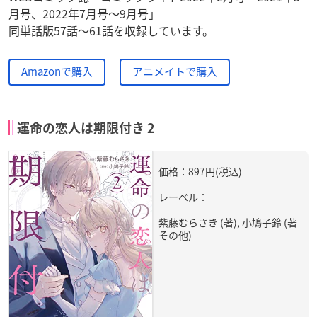
月号、2022年7月号～9月号」
同単話版57話～61話を収録しています。
Amazonで購入
アニメイトで購入
運命の恋人は期限付き 2
価格：897円(税込)
レーベル：
紫藤むらさき (著), 小鳩子鈴 (著
その他)