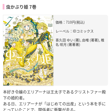
虫かぶり姫 7巻
価格：710円(税込)
レーベル：IDコミックス
喜久田 ゆい (著), 由唯 (著著), 椎
名 咲月 (著著著)
本好き令嬢のエリアーナは王太子であるクリストファー殿
下の婚約者。
ある日、エリアーナが「はじめての出産」という本を手に
とっていたことで、関係者に衝撃が走る。