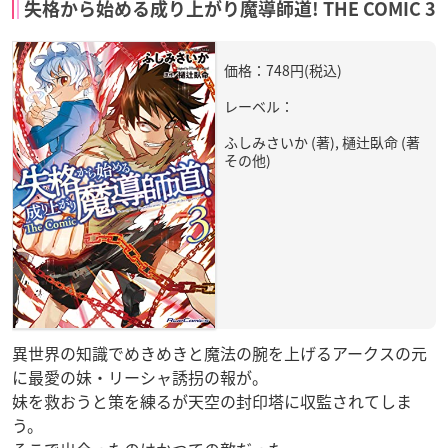
失格から始める成り上がり魔導師道! THE COMIC 3
価格：748円(税込)
レーベル：
ふしみさいか (著), 樋辻臥命 (著
その他)
異世界の知識でめきめきと魔法の腕を上げるアークスの元
に最愛の妹・リーシャ誘拐の報が。
妹を救おうと策を練るが天空の封印塔に収監されてしま
う。