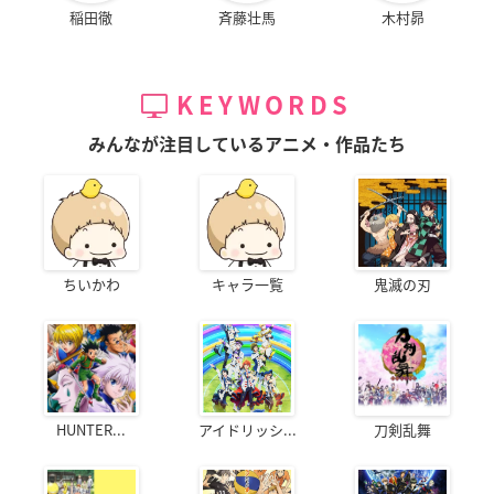
稲田徹
斉藤壮馬
木村昴
KEYWORDS
みんなが注目しているアニメ・作品たち
ちいかわ
キャラ一覧
鬼滅の刃
HUNTER...
アイドリッシ...
刀剣乱舞