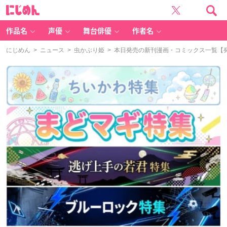
に
じ
め
ん
作品名
声優
舞台俳優
作者名
にじめん
>
ニュース
>
虫かぶり姫
> 本日発売の新刊漫画・コミックス一覧【発売