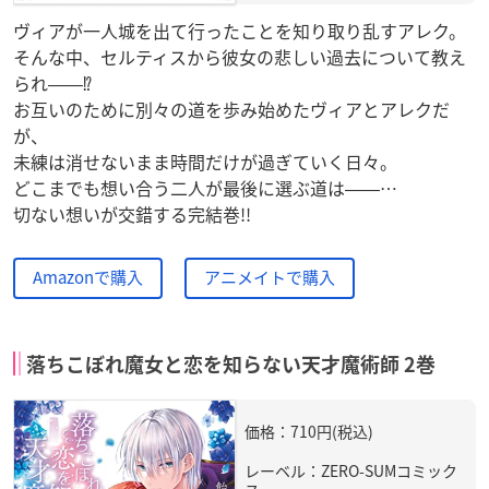
ヴィアが一人城を出て行ったことを知り取り乱すアレク。
そんな中、セルティスから彼女の悲しい過去について教え
られ――⁉
お互いのために別々の道を歩み始めたヴィアとアレクだ
が、
未練は消せないまま時間だけが過ぎていく日々。
どこまでも想い合う二人が最後に選ぶ道は――…
切ない想いが交錯する完結巻!!
Amazonで購入
アニメイトで購入
落ちこぼれ魔女と恋を知らない天才魔術師 2巻
価格：710円(税込)
レーベル：ZERO-SUMコミック