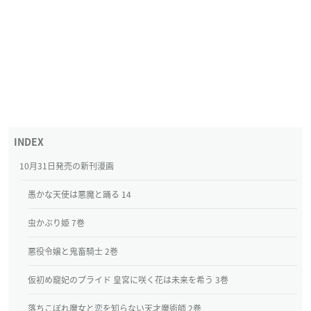
10月31日発売の新刊漫画
愚かな天使は悪魔と踊る 14
虫かぶり姫 7巻
悪役令嬢と鬼畜騎士 2巻
仮初め寵妃のプライド 皇宮に咲く花は未来を希う 3巻
落ちこぼれ魔女と恋を知らない天才魔術師 2巻