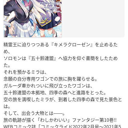
精霊王に迫りつつある『キメラクローゼン』を止めるた
め、
ソロモンは『五十鈴連盟』へ協力を仰ぐ書簡をしたため
た。
それを預かるミラは、
念願の自分専用ワゴンでの旅に胸を躍らせる。
ガルーダ牽かれついに飛び立ったワゴンは、
五十鈴連盟の本拠地、四季の森へと進路をとった。
空の旅を満喫したミラが、到着した四季の森で見た景色と
は。
そして、出会う大物とは――。
旅の軌跡が描く「わしかわいい」ファンタジー第10巻!!
WEBコミック誌「コミックライド2022年2月号～2021年5