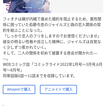
フィオナは親が内緒で進めた婚約を阻止するため、異性関
係に困っていた伯爵令息のジャイルズと偽の恋人関係の契
約を結ぶことになった。
「しっかり恋人のフリをしますのでお覚悟くださいませ」
彼女の明るい性格や自立した精神に、ジャイルズは自覚な
く少しずつ惹かれていく。
そして、二人の関係を初めて披露する夜会が開かれた―
―。
WEBコミック誌「コミックライド2022年1月号～3月号,6月
号～8月号」
同単話版6話～11話までを収録しています。
Amazonで購入
アニメイトで購入