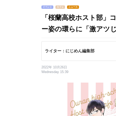
イベント
カフェ
ニュース
「桜蘭高校ホスト部」
ー姿の環らに「激アツ
ライター：にじめん編集部
2022年 10月26日
Wednesday 15:39