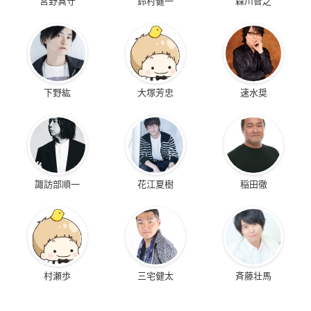
宮野真守
鈴村健一
森川智之
下野紘
大塚芳忠
速水奨
諏訪部順一
花江夏樹
稲田徹
村瀬歩
三宅健太
斉藤壮馬