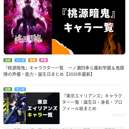
話題
マンガ
書籍
声優
『桃源暗鬼』キャラクター一覧 一ノ瀬四季ら羅刹学園＆鬼國
隊の声優・能力・誕生日まとめ【2026年最新】
話題
マンガ
『東京エイリアンズ』キャラク
ター一覧｜誕生日・身長・プロ
フィール総まとめ
7コメント