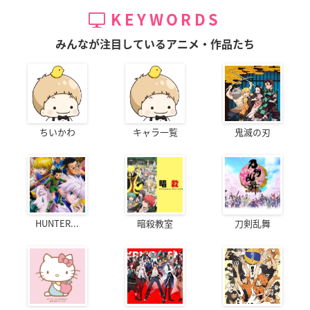
KEYWORDS
みんなが注目しているアニメ・作品たち
ちいかわ
キャラ一覧
鬼滅の刃
HUNTER...
暗殺教室
刀剣乱舞