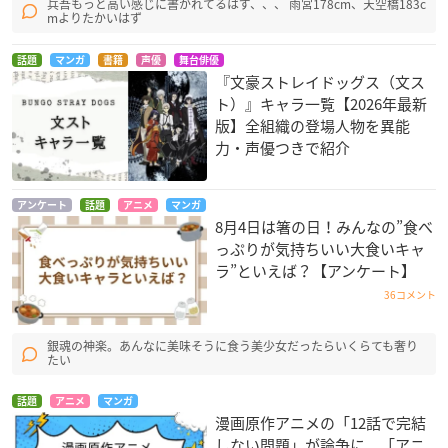
兵吾もっと高い感じに書かれてるはず、、、 雨宮178cm、天空橋183c
mよりたかいはず
話題
マンガ
書籍
声優
舞台俳優
『文豪ストレイドッグス（文ス
ト）』キャラ一覧【2026年最新
版】全組織の登場人物を異能
力・声優つきで紹介
アンケート
話題
アニメ
マンガ
8月4日は箸の日！みんなの”食べ
っぷりが気持ちいい大食いキャ
ラ”といえば？【アンケート】
36コメント
銀魂の神楽。あんなに美味そうに食う美少女だったらいくらても奢り
たい
話題
アニメ
マンガ
漫画原作アニメの「12話で完結
しない問題」が論争に 「アニ