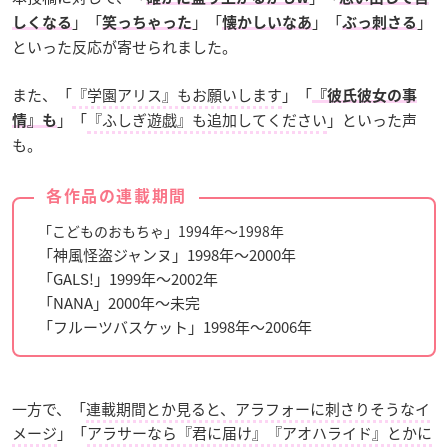
」「
」「
」「
」
しくなる
笑っちゃった
懐かしいなあ
ぶっ刺さる
といった反応が寄せられました。
また、「
『学園アリス』もお願いします
」「
『彼氏彼女の事
」「
『ふしぎ遊戯』も追加してください
」といった声
情』も
も。
各作品の連載期間
「こどものおもちゃ」1994年～1998年
「神風怪盗ジャンヌ」1998年～2000年
「GALS!」1999年～2002年
「NANA」2000年～未完
「フルーツバスケット」1998年～2006年
一方で、「
連載期間とか見ると、アラフォーに刺さりそうなイ
メージ
」「
アラサーなら『君に届け』『アオハライド』とかに