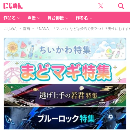
に
じ
め
ん
作品名
声優
舞台俳優
作者名
にじめん
>
漫画
> 「NANA」「フルバ」などは婚活で役立つ！？男性におす