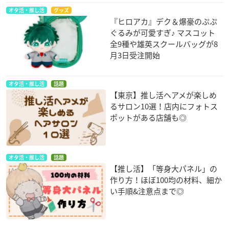
オタ活・推し活
グッズ
『ヒロアカ』デク＆爆豪のぷぷ
ぐるみが可愛すぎ♪ マスコット
全9種や雄英スクールバッグが8
月3日受注開始
オタ活・推し活
話題
【東京】推し活ヘアメが楽しめ
るサロン10選！店内にフォトス
ポットがある店舗も◎
オタ活・推し活
話題
【推し活】「等身大パネル」の
作り方！ほぼ100均の材料、細か
い手順&注意点まで◎