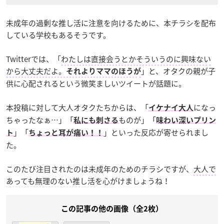
未成年の過剰な推し活に注意を向けるために、本チラシを配布
している学校もあるそうです。
Twitterでは、「
わたしは直接会うとかそういうのに興味ない
から大丈夫だよ。
」と、オタクの親が子
それよりママのほうが
供に心配されるという微笑ましいツイートが話題に。
本投稿に対して大人オタクたちからは、「
になっ
イケナイ大人
ちゃったなぁ…」「
ものが」「
私にも刺さる
味わい深いプリン
」「
」といった反応が寄せられまし
ト
ちょっと耳が痛い！！
た。
このたび注目されたのは未成年のためのチラシですが、
大人で
あっても無理のない推し活
を心がけましょうね！
この記事の他の画像（全2枚）