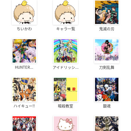
ちいかわ
キャラ一覧
鬼滅の刃
HUNTER...
アイドリッシ...
刀剣乱舞
ハイキュー!!
暗殺教室
銀魂