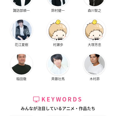
諏訪部順一
鈴村健一
森川智之
花江夏樹
村瀬歩
大塚芳忠
稲田徹
斉藤壮馬
木村昴
KEYWORDS
みんなが注目しているアニメ・作品たち