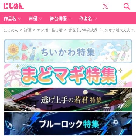
に
じ
め
ん
作品名
声優
舞台俳優
作者名
にじめん
>
話題
>
オタ活・推し活
> 警視庁少年育成課「そのオタ活大丈夫？