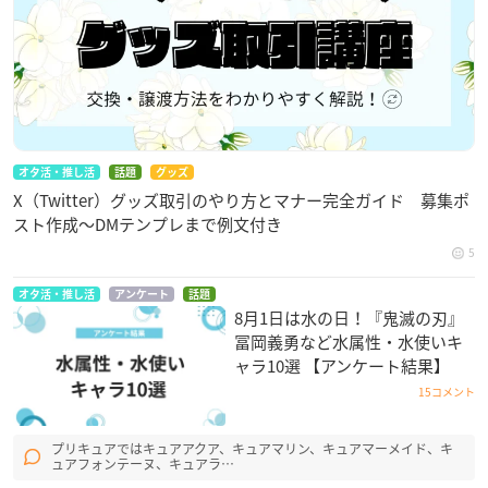
オタ活・推し活
話題
グッズ
X（Twitter）グッズ取引のやり方とマナー完全ガイド 募集ポ
スト作成〜DMテンプレまで例文付き
5
オタ活・推し活
アンケート
話題
8月1日は水の日！『鬼滅の刃』
冨岡義勇など水属性・水使いキ
ャラ10選 【アンケート結果】
15コメント
プリキュアではキュアアクア、キュアマリン、キュアマーメイド、キ
ュアフォンテーヌ、キュアラ…