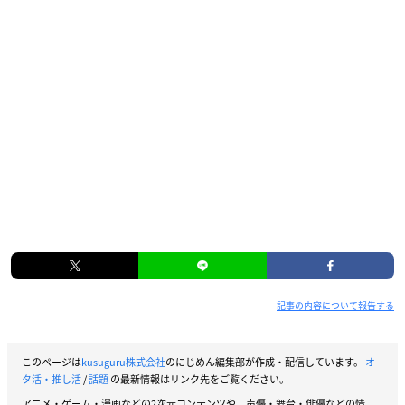
記事の内容について報告する
このページは
kusuguru株式会社
のにじめん編集部が作成・配信しています。
オ
タ活・推し活
/
話題
の最新情報はリンク先をご覧ください。
アニメ・ゲーム・漫画などの2次元コンテンツや、声優・舞台・俳優などの情