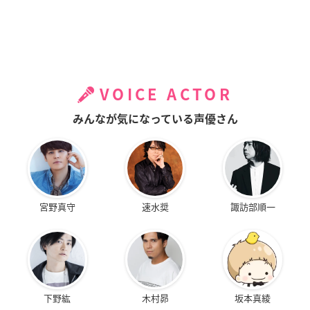
VOICE ACTOR
みんなが気になっている声優さん
宮野真守
速水奨
諏訪部順一
下野紘
木村昴
坂本真綾