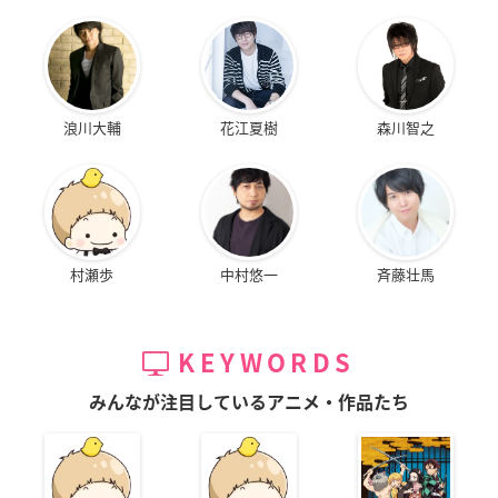
浪川大輔
花江夏樹
森川智之
村瀬歩
中村悠一
斉藤壮馬
KEYWORDS
みんなが注目しているアニメ・作品たち