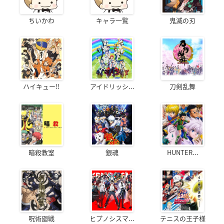
ちいかわ
キャラ一覧
鬼滅の刃
ハイキュー!!
アイドリッシ...
刀剣乱舞
暗殺教室
銀魂
HUNTER...
呪術廻戦
ヒプノシスマ...
テニスの王子様