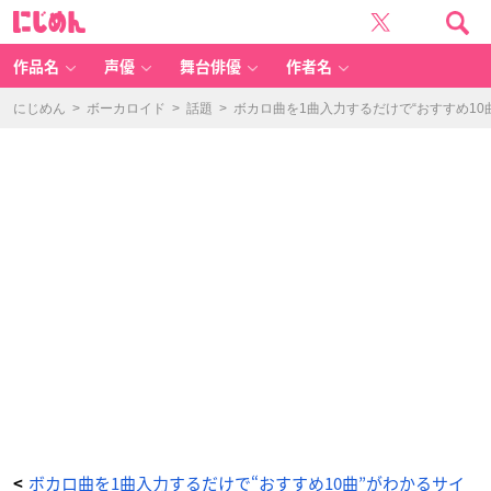
「J
に
u
じ
st
め
B
ん
e
Fr
作品名
声優
舞台俳優
作者名
ie
n
d
s」
にじめん
>
ボーカロイド
>
話題
>
ボカロ曲を1曲入力するだけで“おすすめ1
検
索
結
果
-
ア
ニ
メ
情
報
サ
イ
ト
に
じ
め
ん
ボカロ曲を1曲入力するだけで“おすすめ10曲”がわかるサイ
<