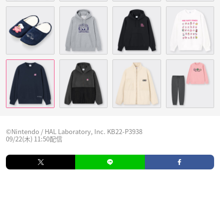
©Nintendo / HAL Laboratory, Inc. KB22-P3938
09/22(木) 11:50配信