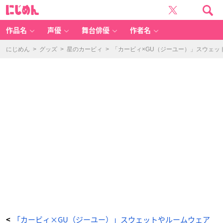
「星
に
の
じ
カ
め
ー
ん
ビ
ィ」
作品名
声優
舞台俳優
作者名
×
「G
U
（ジ
にじめん
>
グッズ
>
星のカービィ
>
「カービィ×GU（ジーユー）」スウェッ
ー
ユ
ー）」
ビ
ッ
グ
ス
ウ
ェ
ッ
ト
プ
ル
オ
ー
バ
ー
(長
袖)
Ki
rb
y
2
-
ア
ニ
メ
情
報
サ
イ
ト
に
じ
「カービィ×GU（ジーユー）」スウェットやルームウェア
<
め