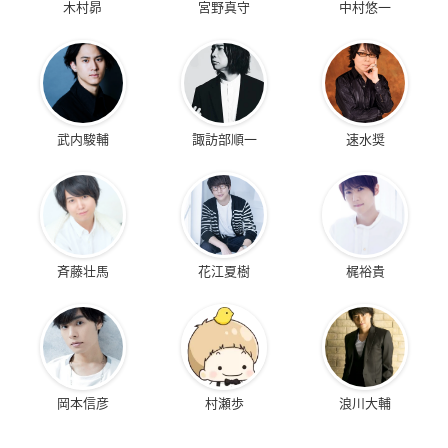
木村昴
宮野真守
中村悠一
武内駿輔
諏訪部順一
速水奨
斉藤壮馬
花江夏樹
梶裕貴
岡本信彦
村瀬歩
浪川大輔