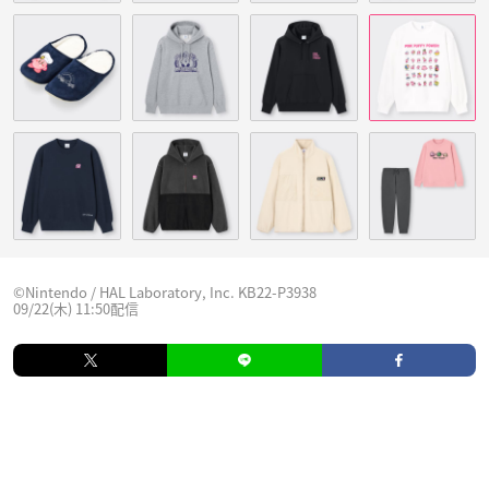
©Nintendo / HAL Laboratory, Inc. KB22-P3938
09/22(木) 11:50配信