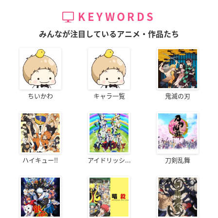
KEYWORDS
みんなが注目しているアニメ・作品たち
ちいかわ
キャラ一覧
鬼滅の刃
ハイキュー!!
アイドリッシ...
刀剣乱舞