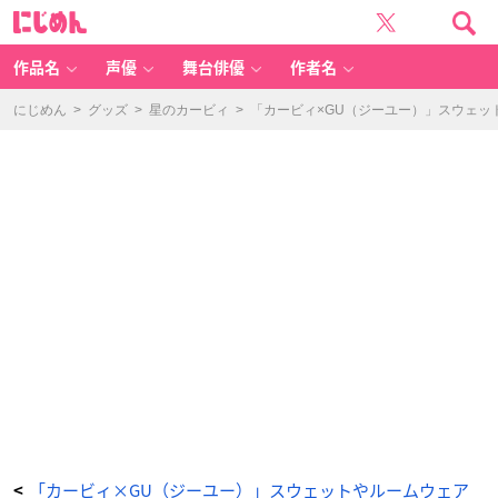
「星
に
の
じ
カ
め
ー
ん
ビ
ィ」
作品名
声優
舞台俳優
作者名
×
「G
U
（ジ
にじめん
>
グッズ
>
星のカービィ
>
「カービィ×GU（ジーユー）」スウェッ
ー
ユ
ー）」
ビ
ッ
グ
ス
ウ
ェ
ッ
ト
プ
ル
オ
ー
バ
ー
(長
袖)
Ki
rb
y
1
-
ア
ニ
メ
情
報
サ
イ
ト
に
じ
「カービィ×GU（ジーユー）」スウェットやルームウェア
<
め