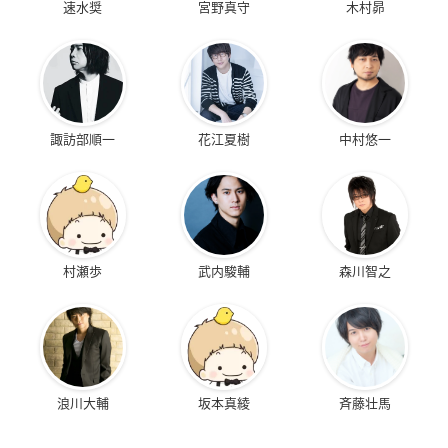
速水奨
宮野真守
木村昴
諏訪部順一
花江夏樹
中村悠一
村瀬歩
武内駿輔
森川智之
浪川大輔
坂本真綾
斉藤壮馬