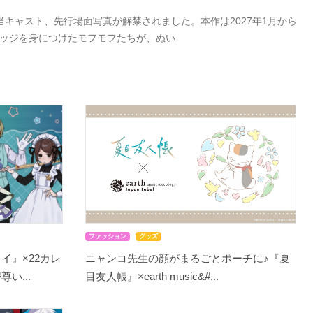
キャスト、先行場面写真が解禁されました。本作は2027年1月から
バッジを身につけたモフモフたちが、ぬい
ファッション
グッズ
イ』×22カレ
ニャンコ先生の顔がまるごとポーチに♪『夏
い...
目友人帳』×earth music&#...