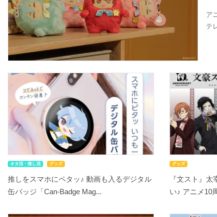
ア
テ
オタ活・推し活
グッズ
グッズ
推しをスマホにペタッ♪ 動画も入るデジタル
『文スト』太
缶バッジ「Can-Badge Mag...
い♪ アニメ10