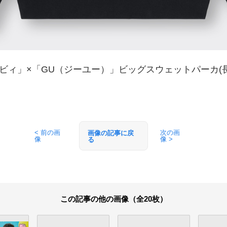
ィ」×「GU（ジーユー）」ビッグスウェットパーカ(長袖) 
< 前の画
次の画
画像の記事に戻
像
像 >
る
この記事の他の画像（全20枚）