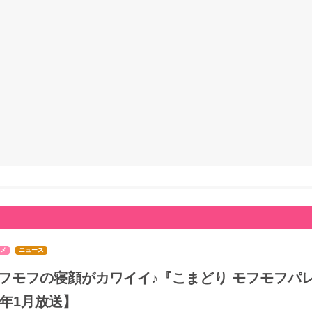
メ
ニュース
フモフの寝顔がカワイイ♪『こまどり モフモフパレ
7年1月放送】