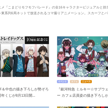
ニメ『こまどりモフモフパレード』の全16キャラクタービジュアルと担当
レ東系列6局ネットで放送されるコマ撮りアニメーション。スカーフと
イベント
カフェ
ニュース
宰＆中也の描き下ろしが勢ぞろ
『銀河特急 ミルキー☆サブウェ
周年くじが8月13日開...
ー カフェ店員姿の描き下ろしが尊