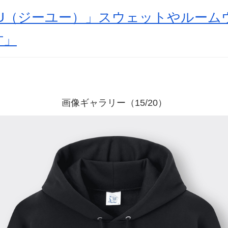
GU（ジーユー）」スウェットやルーム
才」
画像ギャラリー（15/20）