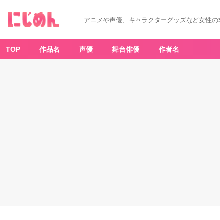
「星
の
カ
アニメや声優、キャラクターグッズなど女性の
ー
ビ
ィ」
×
「G
TOP
作品名
声優
舞台俳優
作者名
U
（ジ
ー
ユ
ー）」
ビ
ッ
グ
ス
ウ
ェ
ッ
ト
パ
ー
カ
(長
袖)
Ki
rb
y
2
-
ア
ニ
メ
情
報
サ
イ
ト
に
じ
め
ん