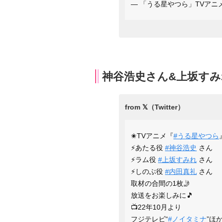
— 「うる星やつら」TVアニメ公式 
神谷浩史さん&上坂すみ
✬TVアニメ『
#うる星やつら
⚡️あたる役
#神谷浩史
さん
⚡️ラム役
#上坂すみれ
さん
⚡️しのぶ役
#内田真礼
さん
取材の合間の1枚🤳
放送をお楽しみに🎵
📺22年10月より
フジテレビ“
#ノイタミナ
”ほ