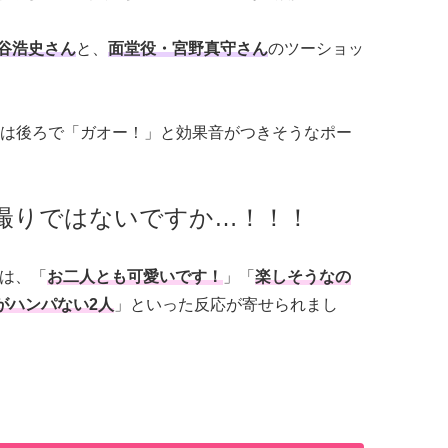
谷浩史さん
と、
面堂役・宮野真守さん
のツーショッ
は後ろで「ガオー！」と効果音がつきそうなポー
撮りではないですか…！！！
では、「
お二人とも可愛いです！
」「
楽しそうなの
がハンパない2人
」といった反応が寄せられまし