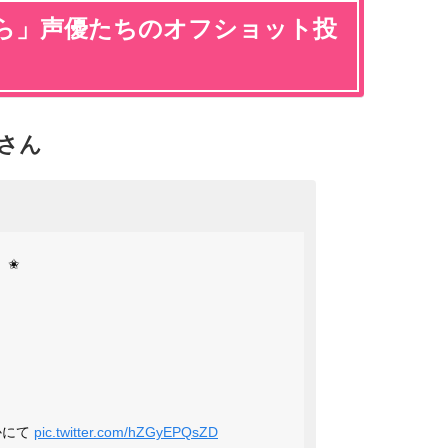
ら」声優たちのオフショット投
さん
』✬
かにて
pic.twitter.com/hZGyEPQsZD