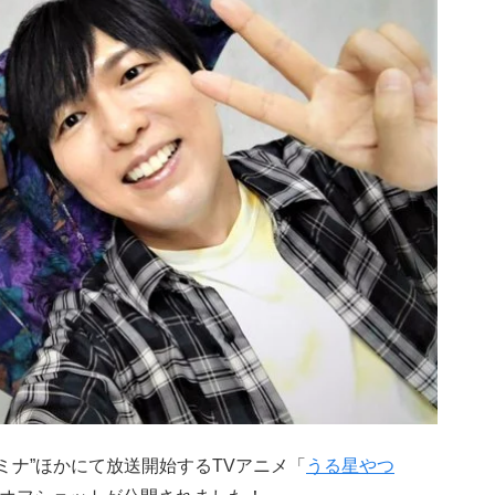
タミナ”ほかにて放送開始するTVアニメ「
うる星やつ