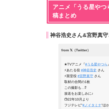
アニメ「うる星やつ
稿まとめ
神谷浩史さん&宮野真守
✬TVアニメ『
#うる星やつら
⚡️あたる役
#神谷浩史
さん
⚡️面堂役
#宮野真守
さん
取材の合間の1枚
この撮影も…⁉
放送をお楽しみに♪
📺22年10月より
フジテレビ“
#ノイタミナ
”ほ