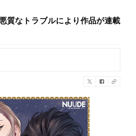
部の悪質なトラブルにより作品が連載
も