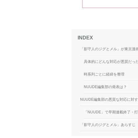
「影守人のジグとメル」が東京漫画
具体的にどんな対応が悪質だっ
時系列ごとに経緯を整理
NUUDE編集部の発表は？
NUUDE編集部の悪質な対応に対す
「NUUDE」で早期連載終了・
「影守人のジグとメル」あらすじ