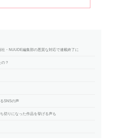
社・NUUDE編集部の悪質な対応で連載終了に
たの？
るSNSの声
打ち切りになった作品を挙げる声も