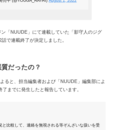
売中 (@YOUGA_RAYRI)
August 1, 2022
ジン「NUUDE」にて連載していた「影守人のジグ
第2話で連載終了が決定しました。
悪質だったの？
よると、担当編集者および「NUUDE」編集部によ
終了までに発生したと報告しています。
況と比較して、連絡を無視される等ぞんざいな扱いを受