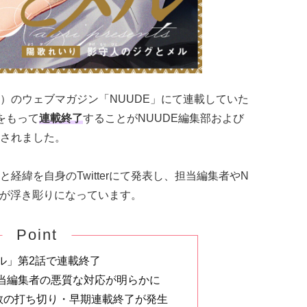
）のウェブマガジン「NUUDE」にて連載していた
をもって
連載終了
することがNUUDE編集部および
されました。
経緯を自身のTwitterにて発表し、担当編集者やN
が浮き彫りになっています。
Point
ル」第2話で連載終了
当編集者の悪質な対応が明らかに
複数の打ち切り・早期連載終了が発生