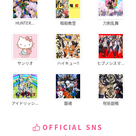
HUNTER...
暗殺教室
刀剣乱舞
サンリオ
ハイキュー!!
ヒプノシスマ...
アイドリッシ...
銀魂
呪術廻戦
OFFICIAL SNS