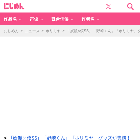
「妖
に
狐
じ
×
め
僕
ん
S
S」
作品名
声優
舞台俳優
作者名
日
め
く
り
にじめん
>
ニュース
>
ホリミヤ
>
「妖狐×僕SS」「野崎くん」「ホリミヤ」
カ
レ
ン
ダ
ー
／
1,
6
5
0
円
(税
込)
-
ア
ニ
メ
情
報
サ
イ
ト
に
じ
め
ん
「妖狐×僕SS」「野崎くん」「ホリミヤ」グッズが集結！
<