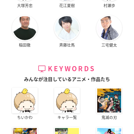
大塚芳忠
花江夏樹
村瀬歩
稲田徹
斉藤壮馬
三宅健太
KEYWORDS
みんなが注目しているアニメ・作品たち
ちいかわ
キャラ一覧
鬼滅の刃