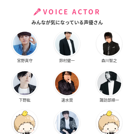
VOICE ACTOR
みんなが気になっている声優さん
宮野真守
鈴村健一
森川智之
下野紘
速水奨
諏訪部順一