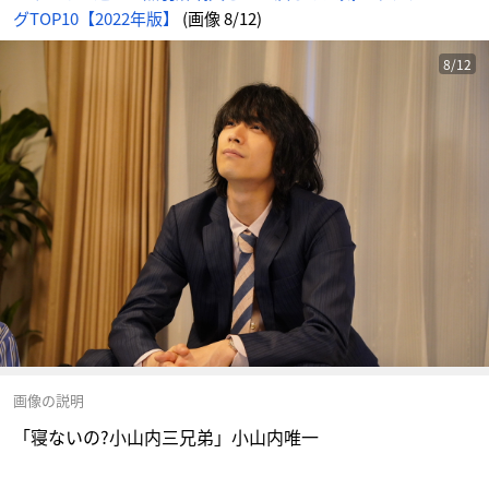
グTOP10【2022年版】
(画像 8/12)
8/12
画像の説明
「寝ないの?小山内三兄弟」小山内唯一