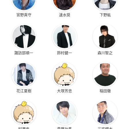
宮野真守
速水奨
下野紘
諏訪部順一
鈴村健一
森川智之
花江夏樹
大塚芳忠
稲田徹
村瀬歩
斉藤壮馬
三宅健太