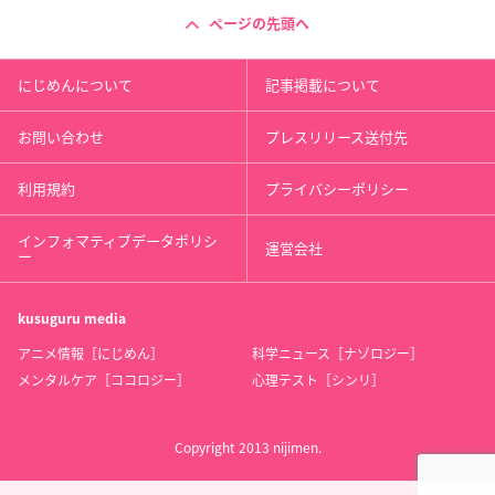
ページの先頭へ
にじめんについて
記事掲載について
お問い合わせ
プレスリリース送付先
利用規約
プライバシーポリシー
インフォマティブデータポリシ
運営会社
ー
kusuguru
media
アニメ情報［にじめん］
科学ニュース［ナゾロジー］
メンタルケア［ココロジー］
心理テスト［シンリ］
Copyright 2013 nijimen.