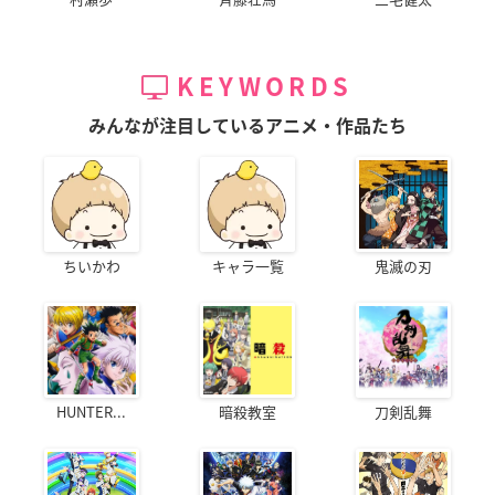
KEYWORDS
みんなが注目しているアニメ・作品たち
ちいかわ
キャラ一覧
鬼滅の刃
HUNTER...
暗殺教室
刀剣乱舞