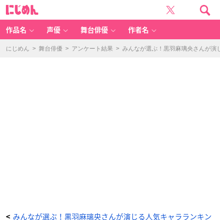
「寝
に
な
じ
い
め
の?
ん
小
山
作品名
声優
舞台俳優
作者名
内
三
兄
弟」
にじめん
>
舞台俳優
>
アンケート結果
>
みんなが選ぶ！黒羽麻璃央さんが演じる
小
山
内
唯
一
-
ア
ニ
メ
情
報
サ
イ
ト
に
じ
め
ん
みんなが選ぶ！黒羽麻璃央さんが演じる人気キャラランキン
<