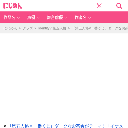
A
に
賞
じ
描
め
き
ん
起
こ
作品名
声優
舞台俳優
作者名
し
ア
ー
ト
にじめん
>
グッズ
>
IdentityV 第五人格
>
「第五人格×一番くじ」ダークなお
ブ
ラ
ン
ケ
ッ
ト
-
ア
ニ
メ
情
報
サ
イ
ト
に
じ
め
ん
「第五人格×一番くじ」ダークなお茶会がテーマ！「イケメ
<