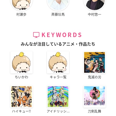
村瀬歩
斉藤壮馬
中村悠一
KEYWORDS
みんなが注目しているアニメ・作品たち
ちいかわ
キャラ一覧
鬼滅の刃
ハイキュー!!
アイドリッシ...
刀剣乱舞