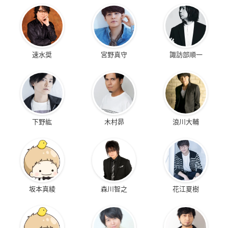
速水奨
宮野真守
諏訪部順一
下野紘
木村昴
浪川大輔
坂本真綾
森川智之
花江夏樹