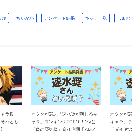
まゆ
ちいかわ
アンケート結果
キャラ一覧
しまむ
キャラ投
オタクが選ぶ「速水奨が演じるキ
オタクが
？それとも
ャラ」ランキングTOP10！1位は
キャラ」ラ
ト】
『炎の蜃気楼』直江信綱【2026年
『ダイヤの