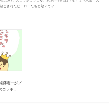
LERY」のコラボカフェが、2026年9月2日（水）より東京・大
き起こされたヒーローたちと敵＜ヴィ
遠藤憲一がプ
コラボ...