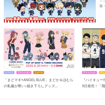
ア
阪
イベント
ファッション
ニュース
ファッション
グッ
「まどマギ×ANGEL BLUE」まどか＆ほむら
『ハイキュー!!
の私服が尊い♪描き下ろしグッズ...
9日発売！「飛