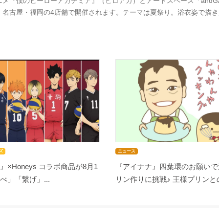
ニメ『僕のヒーローアカデミア』（ヒロアカ）とアートスペース「andGAL
・名古屋・福岡の4店舗で開催されます。テーマは夏祭り。浴衣姿で描
ズ
ニュース
』×Honeys コラボ商品が8月1
『アイナナ』四葉環のお願いで
べ」「繋げ」...
リン作りに挑戦♪ 王様プリンとの