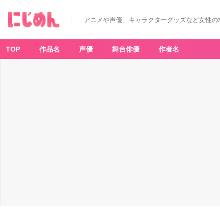
「一
番
く
アニメや声優、キャラクターグッズなど女性の
じ
Id
e
nt
ity
TOP
作品名
声優
舞台俳優
作者名
V
第
五
人
格
第
五
弾」
-
ア
ニ
メ
情
報
サ
イ
ト
に
じ
め
ん