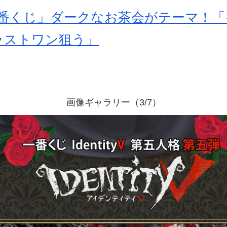
一番くじ」ダークなお茶会がテーマ！
ラストワン狙う」
画像ギャラリー（3/7）