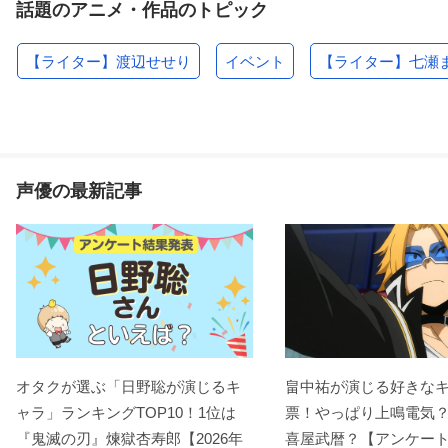
話題のアニメ・作品のトピック
【ライター】渡辺せせり
イベント
【ライター】七瀬
声優の最新記事
オタクが選ぶ「日野聡が演じるキ
畠中祐が演じる好きな
ャラ」ランキングTOP10！1位は
票！やっぱり上鳴電気
『鬼滅の刃』煉󠄁獄杏寿郎【2026年
喜屋武暦？【アンケー