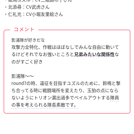
・北添尋：CV武虎さん
・仁礼光：CV小堀友里絵さん
コメント
影浦隊が好きだな
攻撃力全特化、作戦はほぼなしでみんな自由に動いて
るけどそれでなお強いところと
な
兄弟みたいな関係性
のがすごく好き
影浦隊〜〜
round7の時、遠征を目指すユズルのために、鈴鳴と撃
ち合ってる時に戦闘場所を変えたり、玉狛の点になら
ないようにトリオン漏出過多でベイルアウトする
隊員
の事を考えられる隊長素敵です。