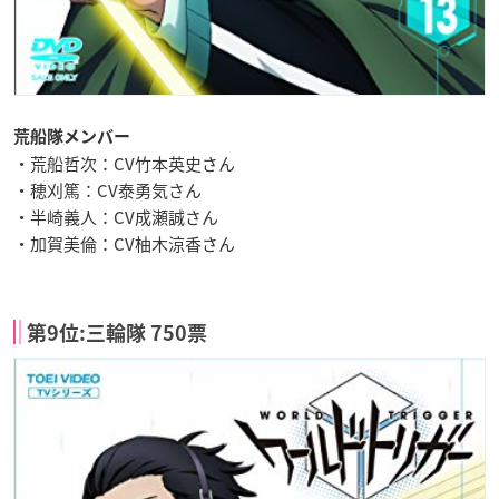
荒船隊メンバー
・荒船哲次：CV竹本英史さん
・穂刈篤：CV泰勇気さん
・半崎義人：CV成瀬誠さん
・加賀美倫：CV柚木涼香さん
第9位:三輪隊 750票