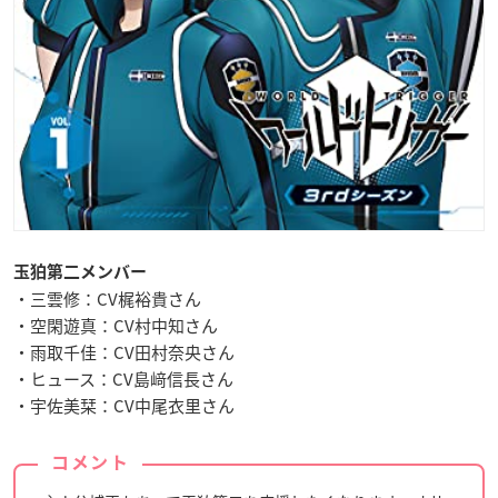
玉狛第二メンバー
・三雲修：CV梶裕貴さん
・空閑遊真：CV村中知さん
・雨取千佳：CV田村奈央さん
・ヒュース：CV島﨑信長さん
・宇佐美栞：CV中尾衣里さん
コメント