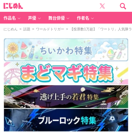
に
じ
め
ん
作品名
声優
舞台俳優
作者名
にじめん
>
話題
>
ワールドトリガー
> 【投票数1万超】「ワートリ」人気隊ラ