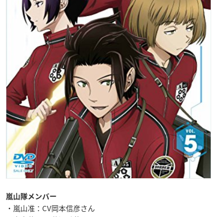
嵐山隊メンバー
・嵐山准：CV岡本信彦さん