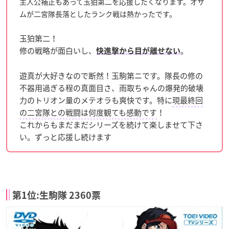
主人公補正もあって玉狛第二を応援したくなります。オサ
ムが二宮隊長落としたランク戦は熱かったです。
玉狛第二！
修の戦略が面白いし、
。
快進撃から目が離せない
遊真が大好きなので断然！玉駒第ニです。隊長の修の
不器用過ぎる程の真面目さ、雨取ちゃんの爆発的破壊
力のトリオン量のメテオラも爽快です。特に
現最終回
の二宮隊との戦闘は何度観ても感動です
！
これからもまだまだシリーズを続けて楽しませて下さ
い。ずっと応援し続けます
第1位:生駒隊 2360票