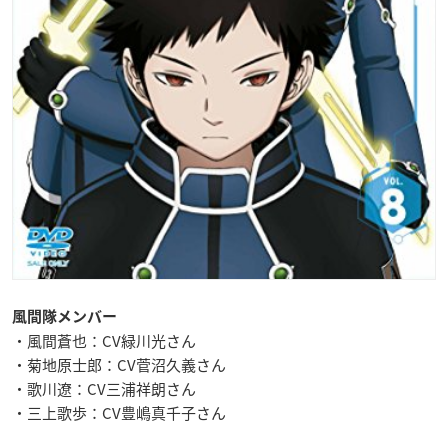
風間隊メンバー
・風間蒼也：CV緑川光さん
・菊地原士郎：CV菅沼久義さん
・歌川遼：CV三浦祥朗さん
・三上歌歩：CV豊嶋真千子さん