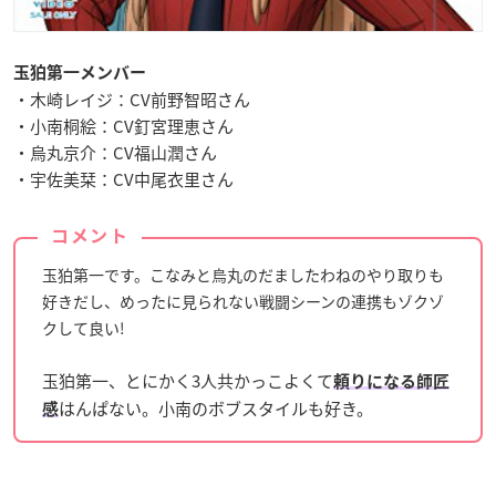
玉狛第一メンバー
・木崎レイジ：CV前野智昭さん
・小南桐絵：CV釘宮理恵さん
・烏丸京介：CV福山潤さん
・宇佐美栞：CV中尾衣里さん
コメント
玉狛第一です。こなみと烏丸のだましたわねのやり取りも
好きだし、めったに見られない戦闘シーンの連携もゾクゾ
クして良い!
玉狛第一、とにかく3人共かっこよくて
頼りになる師匠
はんぱない。小南のボブスタイルも好き。
感