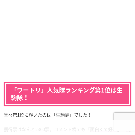
「ワートリ」人気隊ランキング第1位は生
駒隊！
堂々第1位に輝いたのは「生駒隊」でした！
獲得票はなんと2360票。コメント欄でも「
」「
面白くて好き
見