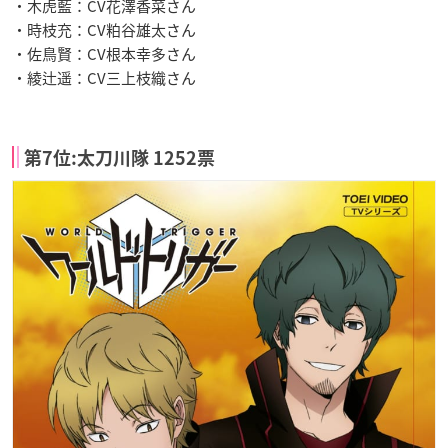
・木虎藍：CV花澤香菜さん
・時枝充：CV粕谷雄太さん
・佐鳥賢：CV根本幸多さん
・綾辻遥：CV三上枝織さん
第7位:太刀川隊 1252票