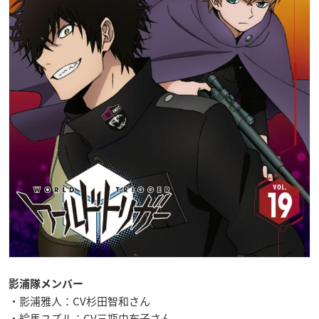
影浦隊メンバー
・影浦雅人：CV杉田智和さん
・絵馬ユズル：CV三瓶由布子さん