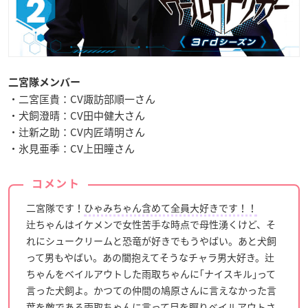
二宮隊メンバー
・二宮匡貴：CV諏訪部順一さん
・犬飼澄晴：CV田中健大さん
・辻新之助：CV内匠靖明さん
・氷見亜季：CV上田瞳さん
コメント
二宮隊です！
ひゃみちゃん含めて全員大好きです！！
辻ちゃんはイケメンで女性苦手な時点で母性湧くけど、そ
れにシュークリームと恐竜が好きでもうやばい。あと犬飼
って男もやばい。あの闇抱えてそうなチャラ男大好き。辻
ちゃんをベイルアウトした雨取ちゃんに｢ナイスキル｣って
言った犬飼よ。かつての仲間の鳩原さんに言えなかった言
葉を敵である雨取ちゃんに言って目を瞑りベイルアウトさ