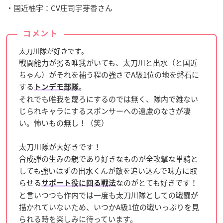
・国近柚宇：CV庄司宇芽香さん
コメント
太刀川隊が好きです。
戦闘能力が劣る唯我がいても、太刀川と出水（と国近
ちゃん）がそれを補う程の強さでA級1位の地を磐石に
する
。
トンデモ部隊
それでも唯我を蔑ろにするのでは無く、隊内で雑ない
じられキャラにするスポンサーへの遠慮のなさが凄
い。怖いもの無し！（笑）
太刀川隊が大好きです！
合成弾の生みの親であり好きなものが全攻撃な単騎と
しても強いはずの出水くんが敵を追い込んで味方に取
らせる
なのがとても好きです！
サポート役に回る戦法
と言いつつも作内では一度も太刀川隊としての戦闘が
描かれていないため、いつかA級1位の戦いっぷりを見
られる時を楽しみに待っています。