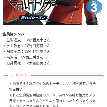
生駒隊メンバー
・生駒達人：CV小西克幸さん
・水上敏志：CV竹田海渡さん
・隠岐孝二：CV小野将夢さん
・南沢海：CV堀江瞬さん
・細井真織：CV大空直美さん
コメント
生駒隊です！試合開始前のミーティングが初登場時から全
て面白い！
それと生駒旋空初披露のシーン、あれやる時も絶対カメラ
目線で笑っちゃうんだろうなと思っていたら
めちゃくちゃ
カッコよくてド肝抜かれました！