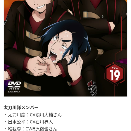
太刀川隊メンバー
・太刀川慶：CV浪川大輔さん
・出水公平：CV石川界人
・唯我尊：CV柿原徹也さん