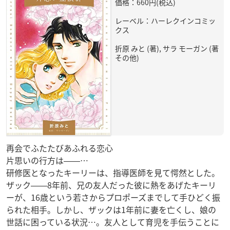
価格：660円(税込)
レーベル：ハーレクインコミッ
クス
折原 みと (著), サラ モーガン (著
その他)
再会でふたたびあふれる恋心
片思いの行方は――…
研修医となったキーリーは、指導医師を見て愕然とした。
ザック――8年前、兄の友人だった彼に熱をあげたキーリ
ーが、16歳という若さからプロポーズまでして手ひどく振
られた相手。しかし、ザックは1年前に妻を亡くし、娘の
世話に困っている状況…。友人として育児を手伝うことに