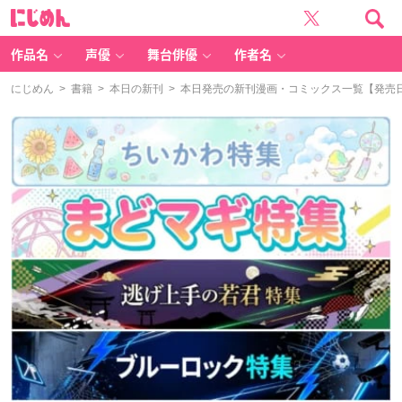
に
じ
め
ん
作品名
声優
舞台俳優
作者名
にじめん
>
書籍
>
本日の新刊
> 本日発売の新刊漫画・コミックス一覧【発売日：