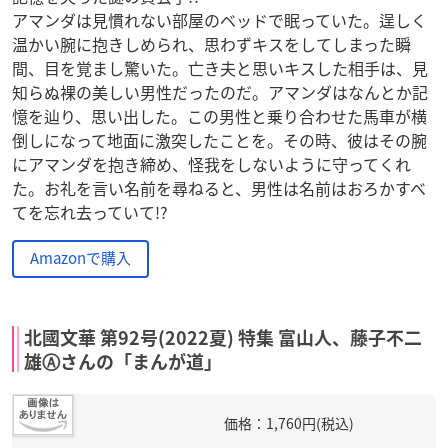
アマンダは見慣れない部屋のベッドで眠っていた。逞しく
温かい腕に抱きしめられ、思わずキスをしてしまった瞬
間、目を覚まし驚いた。亡き夫と思いキスした相手は、見
知らぬ裸の美しい男性だったのだ。アマンダはなんとか記
憶を辿り、思い出した。この男性と乗り合わせた馬車が横
倒しになって地面に激突したことを。その時、彼はその腕
にアマンダを抱き締め、怪我をしないように守ってくれ
た。お礼を言い名前を尋ねると、男性は名前はおろかすべ
てを忘れ去っていて!?
Amazonで購入
北國文華 第92号(2022夏) 特集 富山人、藤子不二
雄Ⓐさんの「まんが道」
価格：1,760円(税込)