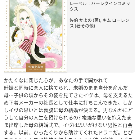
レーベル：ハーレクインコミッ
クス
佐伯 かよの (著), キム ローレン
ス (著その他)
かたくなに閉じた心が、あなたの手で開かれて――
妊娠と同時に恋人に捨てられ、未婚のまま自分を産んだ
母…子供の頃からその姿を見てきたイヴは、母を支えるた
め下着メーカーの社長として仕事に打ちこんできた。しか
しイヴの思いとは裏腹に母の結婚が決まる。男なんかにど
うして自分の人生を預けられるの? 複雑な思いを抱えたま
ま出席した母の結婚式で、イヴは思いがけない男性と再会
する。以前、ひったくりから助けてくれたドラコだ。とび