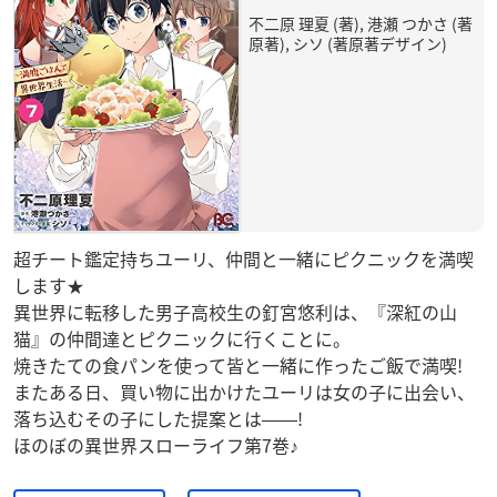
不二原 理夏 (著), 港瀬 つかさ (著
原著), シソ (著原著デザイン)
超チート鑑定持ちユーリ、仲間と一緒にピクニックを満喫
します★
異世界に転移した男子高校生の釘宮悠利は、『深紅の山
猫』の仲間達とピクニックに行くことに。
焼きたての食パンを使って皆と一緒に作ったご飯で満喫!
またある日、買い物に出かけたユーリは女の子に出会い、
落ち込むその子にした提案とは――!
ほのぼの異世界スローライフ第7巻♪