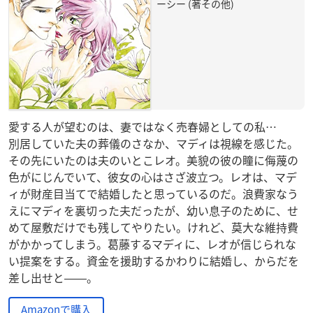
ーシー (著その他)
愛する人が望むのは、妻ではなく売春婦としての私…
別居していた夫の葬儀のさなか、マディは視線を感じた。
その先にいたのは夫のいとこレオ。美貌の彼の瞳に侮蔑の
色がにじんでいて、彼女の心はさざ波立つ。レオは、マデ
ィが財産目当てで結婚したと思っているのだ。浪費家なう
えにマディを裏切った夫だったが、幼い息子のために、せ
めて屋敷だけでも残してやりたい。けれど、莫大な維持費
がかかってしまう。葛藤するマディに、レオが信じられな
い提案をする。資金を援助するかわりに結婚し、からだを
差し出せと――。
Amazonで購入