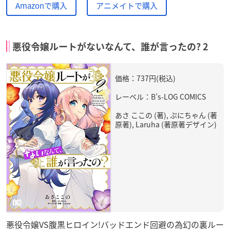
Amazonで購入
アニメイトで購入
悪役令嬢ルートがないなんて、誰が言ったの? 2
価格：737円(税込)
レーベル：B’s-LOG COMICS
あさ ここの (著), ぷにちゃん (著
原著), Laruha (著原著デザイン)
悪役令嬢VS腹黒ヒロイン!バッドエンド回避の為幻の裏ルー