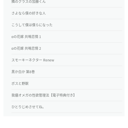
隣のクラスの加藤くん
さよなら僕の好きな人
こうして僕は僕らになった
αの花嫁 共鳴恋情 1
αの花嫁 共鳴恋情 2
スモーキーネクター Renew
黒か白か 第8巻
ボスと野獣
我儘オメガの性欲管理法【電子特典付き】
ひとりじめさせてね。