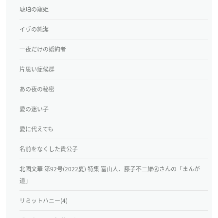
琥珀の寵姫
イヴの純潔
一夜だけの婚約者
片思い症候群
あの夜の秘密
愛の迷い子
愛に代えても
名前をなくした貴公子
北國文華 第92号(2022夏) 特集 富山人、藤子不二雄Ⓐさんの「まんが
道」
リミットハニー(4)