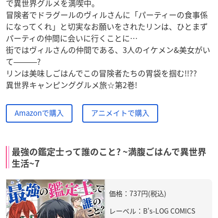
で異世界グルメを満喫中。
冒険者でドラグールのヴィルさんに「パーティーの食事係
になってくれ」と切実なお願いをされたリンは、ひとまず
パーティの仲間に会いに行くことに…
街ではヴィルさんの仲間である、3人のイケメン&美女がい
て―――?
リンは美味しごはんでこの冒険者たちの胃袋を掴む!!??
異世界キャンピンググルメ旅☆第2巻!
Amazonで購入
アニメイトで購入
最強の鑑定士って誰のこと? ~満腹ごはんで異世界
生活~7
価格：737円(税込)
レーベル：B’s-LOG COMICS