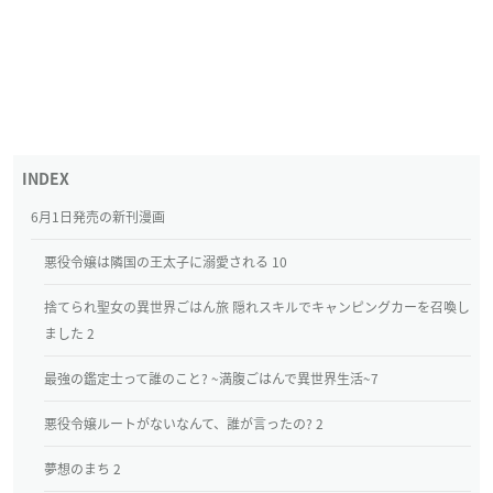
6月1日発売の新刊漫画
悪役令嬢は隣国の王太子に溺愛される 10
捨てられ聖女の異世界ごはん旅 隠れスキルでキャンピングカーを召喚し
ました 2
最強の鑑定士って誰のこと? ~満腹ごはんで異世界生活~7
悪役令嬢ルートがないなんて、誰が言ったの? 2
夢想のまち 2