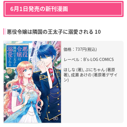
6月1日発売の新刊漫画
悪役令嬢は隣国の王太子に溺愛される 10
価格：737円(税込)
レーベル：B’s-LOG COMICS
ほしな (著), ぷにちゃん (著原
著), 成瀬 あけの (著原著デザイ
ン)