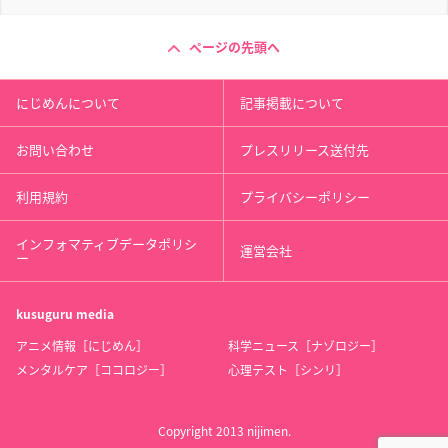
ページの先頭へ
にじめんについて
記事掲載について
お問い合わせ
プレスリリース送付先
利用規約
プライバシーポリシー
インフォマティブデータポリシ
運営会社
ー
kusuguru
media
アニメ情報［にじめん］
科学ニュース［ナゾロジー］
メンタルケア［ココロジー］
心理テスト［シンリ］
Copyright 2013 nijimen.