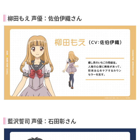
柳田もえ 声優：佐伯伊織さん
藍沢誓司 声優：石田彰さん