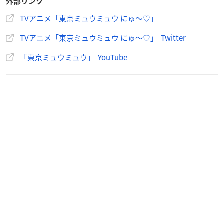
外部リンク
桃宮いちご役：天麻ゆうき
TVアニメ「東京ミュウミュウ にゅ～♡」
藍沢みんと役：日向未来
碧川れたす役：十二稜子
TVアニメ「東京ミュウミュウ にゅ～♡」 Twitter
黄歩鈴（フォン プリン）役：戸田梨杏
藤原ざくろ役：石井萌々果
「東京ミュウミュウ」 YouTube
青山雅也：内田雄馬
白金稜：中村悠一
赤坂圭一郎：白井悠介
マシャ：石原夏織
キッシュ：
岡本信彦
タルト：
山下大輝
パイ：
梅原裕一郎
本条みわ：鈴木愛奈
柳田もえ：佐伯伊織
藍沢誓司：
石田彰
※敬称略