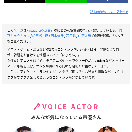
記事の内容について報告する
このページは
kusuguru株式会社
のにじめん編集部が作成・配信しています。
東
京ミュウミュウ
/
梅原裕一郎
/
岡本信彦
/
石田彰
/
山下大輝
の最新情報はリンク先
をご覧ください。
アニメ・ゲーム・漫画などの2次元コンテンツや、声優・舞台・俳優などの情
報・話題をお届けする情報メディア「にじめん」。
女性向けアニメをはじめ、少年アニメやキャラクター作品、VTuberなどストリー
マーにも幅を広げ、オタクが気になる情報を幅広くお届けしています。
さらに、アンケート・ランキング・オタ活（推し活）お役立ち情報など、女性オ
タクがワクワク楽しめるようなコンテンツも発信しています。
VOICE ACTOR
みんなが気になっている声優さん