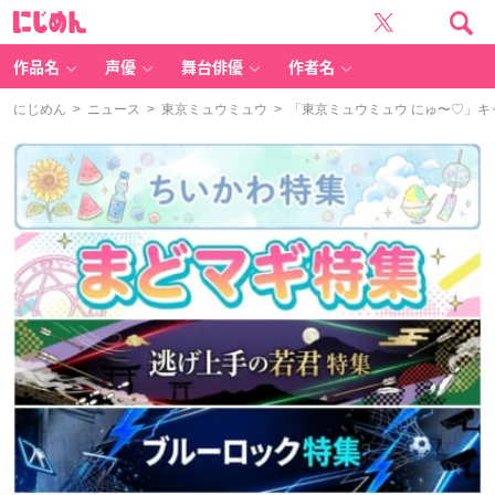
に
じ
め
ん
作品名
声優
舞台俳優
作者名
にじめん
>
ニュース
>
東京ミュウミュウ
> 「東京ミュウミュウ にゅ〜♡」