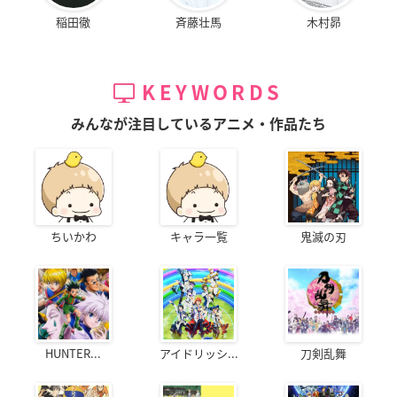
稲田徹
斉藤壮馬
木村昴
KEYWORDS
みんなが注目しているアニメ・作品たち
ちいかわ
キャラ一覧
鬼滅の刃
HUNTER...
アイドリッシ...
刀剣乱舞