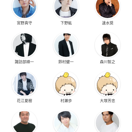
宮野真守
下野紘
速水奨
諏訪部順一
鈴村健一
森川智之
花江夏樹
村瀬歩
大塚芳忠