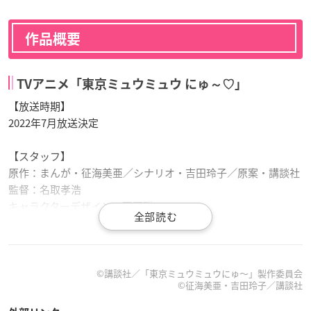
作品概要
TVアニメ「東京ミュウミュウ にゅ～♡」
【放送時期】
2022年7月放送決定
【スタッフ】
原作：まんが・征海美亜／シナリオ・吉田玲子／原案・講談社
監督：名取孝浩
キャラクターデザイン：石野聡
シリーズ構成：山田由香
音響監督：亀山俊樹
音楽：高梨康治(Team-MAX)
アニメーション制作：ゆめ太カンパニー×グラフィニカ
©︎講談社／「東京ミュウミュウにゅ～」製作委員会
©︎征海美亜・吉田玲子／講談社
【キャスト】