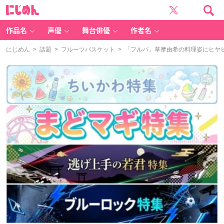
に
じ
め
ん
作品名
声優
舞台俳優
作者名
にじめん
>
話題
>
フルーツバスケット
> 「フルバ」草摩由希の料理姿にヒヤ