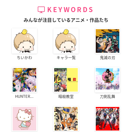
KEYWORDS
みんなが注目しているアニメ・作品たち
ちいかわ
キャラ一覧
鬼滅の刃
HUNTER...
暗殺教室
刀剣乱舞