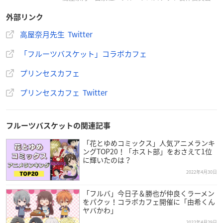
5/25(水)～6/12(日)までプリンセスカフェ池袋にて開催🎊
外部リンク
本日は新規描き起こしイラストを公開致します🐭🍙🐱
コラボメニュー、グッズは後日お知らせいたします
高屋奈月先生 Twitter
お楽しみに！
#フルバ
#プリカフェ
pic.twitter.com/KliNTg3b
「フルーツバスケット」コラボカフェ
tz
— プリンセスカフェ&ショップ総合 (@princesscafe333)
A
プリンセスカフェ
pril 28, 2022
プリンセスカフェ Twitter
フルーツバスケットの関連記事
「花とゆめコミックス」人気アニメランキ
ングTOP20！「ホスト部」をおさえて1位
に輝いたのは？
2022年4月30日
「フルバ」今日子＆勝也が仲良くラーメン
をパクッ！コラボカフェ開催に「由希くん
ヤバかわ」
2022年4月29日