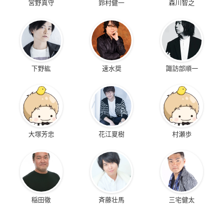
宮野真守
鈴村健一
森川智之
下野紘
速水奨
諏訪部順一
大塚芳忠
花江夏樹
村瀬歩
稲田徹
斉藤壮馬
三宅健太