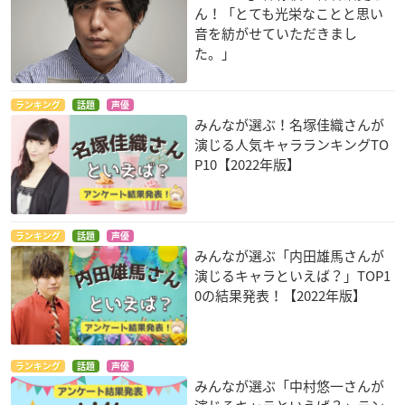
ん！「とても光栄なことと思い
音を紡がせていただきまし
た。」
ランキング
話題
声優
みんなが選ぶ！名塚佳織さんが
演じる人気キャラランキングTO
P10【2022年版】
ランキング
話題
声優
みんなが選ぶ「内田雄馬さんが
演じるキャラといえば？」TOP1
0の結果発表！【2022年版】
ランキング
話題
声優
みんなが選ぶ「中村悠一さんが