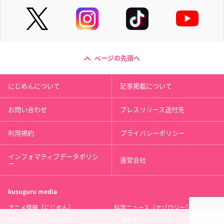
ページの先頭へ
にじめんについて
記事掲載について
お問い合わせ
プレスリリース送付先
利用規約
プライバシーポリシー
インフォマティブデータポリシ
運営会社
ー
kusuguru
media
アニメ情報［にじめん］
科学ニュース［ナゾロジー］
メンタルケア［ココロジー］
心理テスト［シンリ］