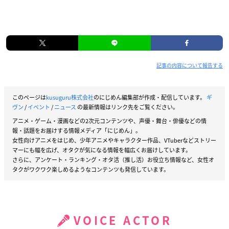
記事の内容について報告する
このページは
kusuguru株式会社
のにじめん編集部が作成・配信しています。
ギ
ヴン
/
イベント
/
ニュース
の最新情報はリンク先をご覧ください。
アニメ・ゲーム・漫画などの2次元コンテンツや、声優・舞台・俳優などの情
報・話題をお届けする情報メディア「にじめん」。
女性向けアニメをはじめ、少年アニメやキャラクター作品、VTuberなどストリー
マーにも幅を広げ、オタクが気になる情報を幅広くお届けしています。
さらに、アンケート・ランキング・オタ活（推し活）お役立ち情報など、女性オ
タクがワクワク楽しめるようなコンテンツも発信しています。
VOICE ACTOR