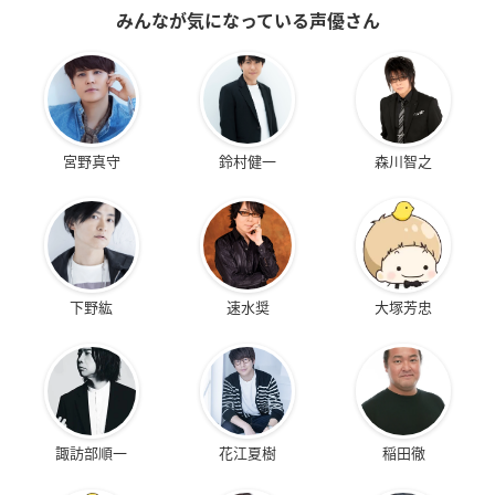
みんなが気になっている声優さん
宮野真守
鈴村健一
森川智之
下野紘
速水奨
大塚芳忠
諏訪部順一
花江夏樹
稲田徹