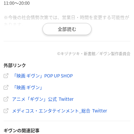
11:00～20:00
※今後の社会情勢次第では、営業日・時間を変更する可能性が
あります。
【開催場所】
MEDICOS SHOP（新宿マルイ アネックス6F）
©キヅナツキ・新書館／ギヴン製作委員会
【入場方法について】
外部リンク
店内混雑緩和のため、シャッフル抽選入場が実施されます。
「映画 ギヴン」POP UP SHOP
【抽選入場対象日】
「映画 ギヴン」
2022年6月10日(金)
アニメ「ギヴン」公式 Twitter
【整理券配布時間】
11:05a.m.~11:15a.m.
メディコス・エンタテインメント_総合 Twitter
【整理券配布場所】
ギヴンの関連記事
新宿マルイ アネックス 6F MEDICOS SHOP 前