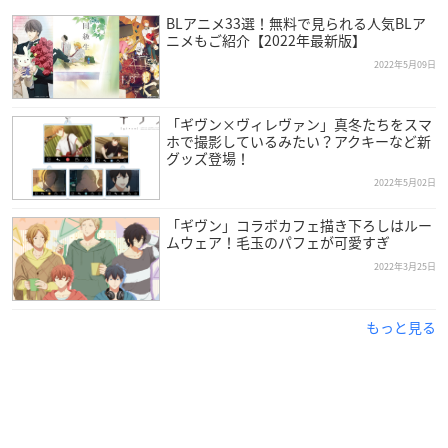
※前のお客様と間隔を空けて一列にお並びください。
BLアニメ33選！無料で見られる人気BLア
ニメもご紹介【2022年最新版】
【入場順発表】
2022年5月09日
11:50a.m.頃、Twitter「メディコス・エンタテインメント_総
合」にてご案内されます。
「ギヴン×ヴィレヴァン」真冬たちをスマ
ホで撮影しているみたい？アクキーなど新
グッズ登場！
【入場開始時間】
12:00p.m.（正午）
2022年5月02日
※前のお客様と間隔を空けて一列にお並びください。
「ギヴン」コラボカフェ描き下ろしはルー
※入場の際はスタッフがお呼びした番号順にご案内いたします
ムウェア！毛玉のパフェが可愛すぎ
（ランダムです）。
2022年3月25日
もっと見る