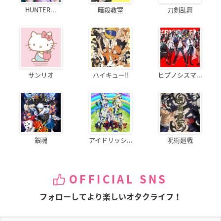
HUNTER...
暗殺教室
刀剣乱舞
サンリオ
ハイキュー!!
ヒプノシスマ...
銀魂
アイドリッシ...
呪術廻戦
OFFICIAL SNS
フォローしてより楽しいオタクライフ！