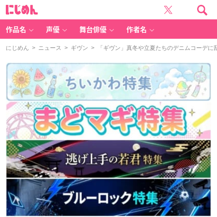
に
じ
め
ん
作品名
声優
舞台俳優
作者名
にじめん
>
ニュース
>
ギヴン
> 「ギヴン」真冬や立夏たちのデニムコーデに