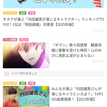
ランキング
話題
声優
オタクが選ぶ「内田雄馬が演じるキャラクター」ランキングTO
P10！1位は『呪術廻戦』伏黒恵【2025年版】
1コメント
アニメ感想
アニメ
『ギヴン』第９話感想 観客同
様に衝撃を受けた神回！心の叫
びに鳥肌＆涙が止まらない
11コメント
トリハダたちました
ランキング
話題
声優
みんなが選ぶ「内田雄馬さんが
演じるキャラといえば？」TOP1
0の結果発表！【2022年版】