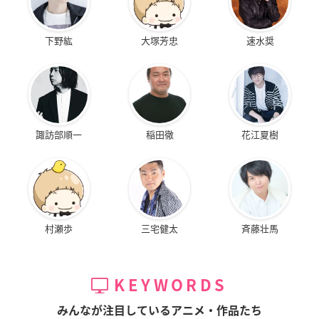
下野紘
大塚芳忠
速水奨
諏訪部順一
稲田徹
花江夏樹
村瀬歩
三宅健太
斉藤壮馬
KEYWORDS
みんなが注目しているアニメ・作品たち