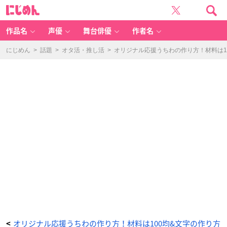
文
に
字
じ
の
め
切
ん
り
取
作品名
声優
舞台俳優
作者名
り
&
貼
り
にじめん
>
話題
>
オタ活・推し活
>
オリジナル応援うちわの作り方！材料は1
付
け
-
ア
ニ
メ
情
報
サ
イ
ト
に
じ
め
ん
オリジナル応援うちわの作り方！材料は100均&文字の作り方
<