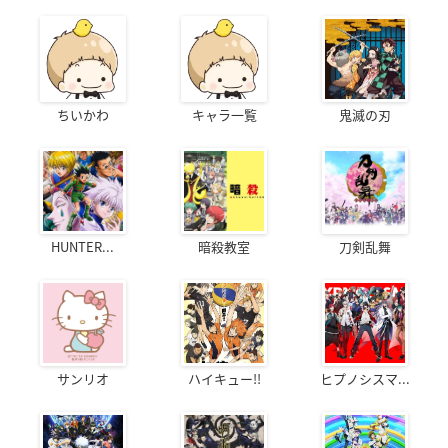
ちいかわ
キャラ一覧
鬼滅の刃
HUNTER...
暗殺教室
刀剣乱舞
サンリオ
ハイキュー!!
ヒプノシスマ...