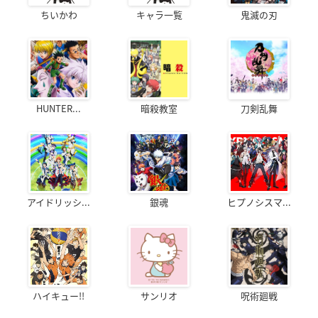
ちいかわ
キャラ一覧
鬼滅の刃
HUNTER...
暗殺教室
刀剣乱舞
アイドリッシ...
銀魂
ヒプノシスマ...
ハイキュー!!
サンリオ
呪術廻戦