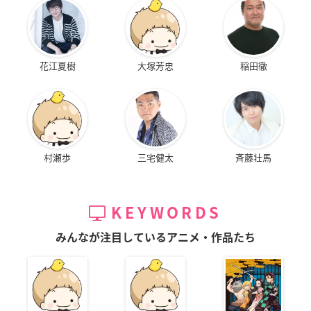
花江夏樹
大塚芳忠
稲田徹
村瀬歩
三宅健太
斉藤壮馬
KEYWORDS
みんなが注目しているアニメ・作品たち