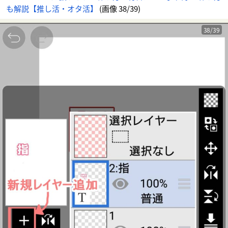
も解説【推し活・オタ活】
(画像 38/39)
38/39