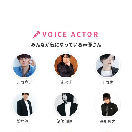
VOICE ACTOR
みんなが気になっている声優さん
宮野真守
速水奨
下野紘
鈴村健一
諏訪部順一
森川智之