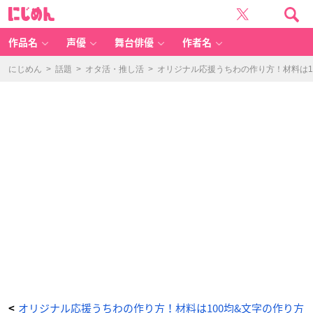
①
に
文
じ
字
め
デ
ん
ー
タ
作品名
声優
舞台俳優
作者名
を
作
成
-
にじめん
>
話題
>
オタ活・推し活
>
オリジナル応援うちわの作り方！材料は1
ア
ニ
メ
情
報
サ
イ
ト
に
じ
め
ん
オリジナル応援うちわの作り方！材料は100均&文字の作り方
<