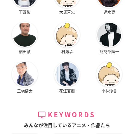
下野紘
大塚芳忠
速水奨
稲田徹
村瀬歩
諏訪部順一
三宅健太
花江夏樹
小林沙苗
KEYWORDS
みんなが注目しているアニメ・作品たち