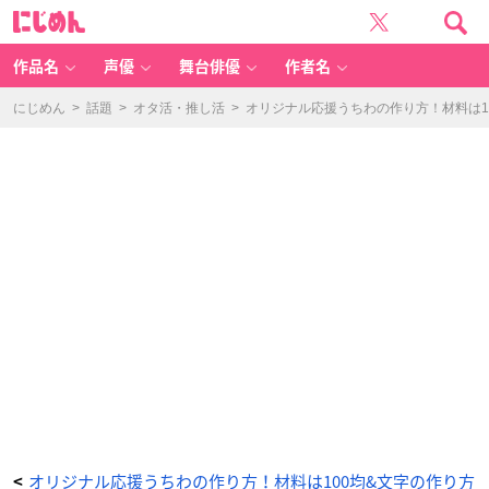
文
に
字
じ
の
め
切
ん
り
取
作品名
声優
舞台俳優
作者名
り
&
貼
り
にじめん
>
話題
>
オタ活・推し活
>
オリジナル応援うちわの作り方！材料は1
付
け
-
ア
ニ
メ
情
報
サ
イ
ト
に
じ
め
ん
オリジナル応援うちわの作り方！材料は100均&文字の作り方
<