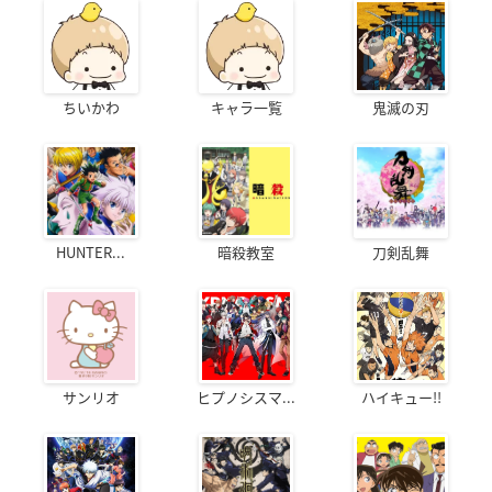
ちいかわ
キャラ一覧
鬼滅の刃
HUNTER...
暗殺教室
刀剣乱舞
サンリオ
ヒプノシスマ...
ハイキュー!!