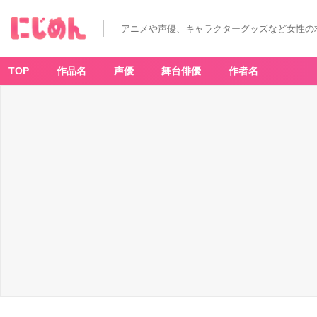
「ド
ナ
ル
アニメや声優、キャラクターグッズなど女性の
ド
ダ
ッ
ク」
O
TOP
作品名
声優
舞台俳優
作者名
H
M
Y
C
A
F
E
-
ア
ニ
メ
情
報
サ
イ
ト
に
じ
め
ん