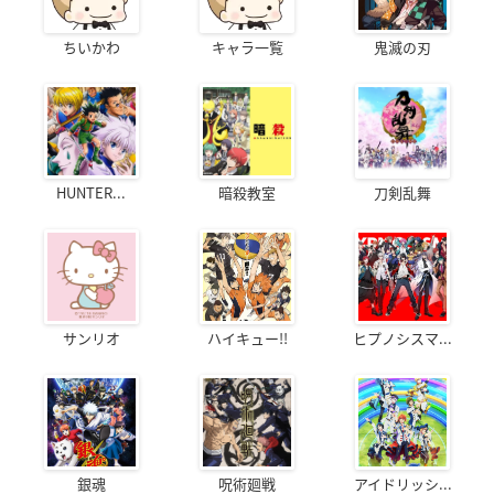
ちいかわ
キャラ一覧
鬼滅の刃
HUNTER...
暗殺教室
刀剣乱舞
サンリオ
ハイキュー!!
ヒプノシスマ...
銀魂
呪術廻戦
アイドリッシ...