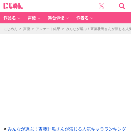
花
に
江
じ
夏
め
樹
ん
さ
ん
作品名
声優
舞台俳優
作者名
-
ア
ニ
メ
にじめん
>
声優
>
アンケート結果
>
みんなが選ぶ！斉藤壮馬さんが演じる人気キ
情
報
サ
イ
ト
に
じ
め
ん
みんなが選ぶ！斉藤壮馬さんが演じる人気キャラランキング
<