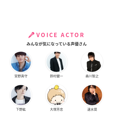
VOICE ACTOR
みんなが気になっている声優さん
宮野真守
鈴村健一
森川智之
下野紘
大塚芳忠
速水奨