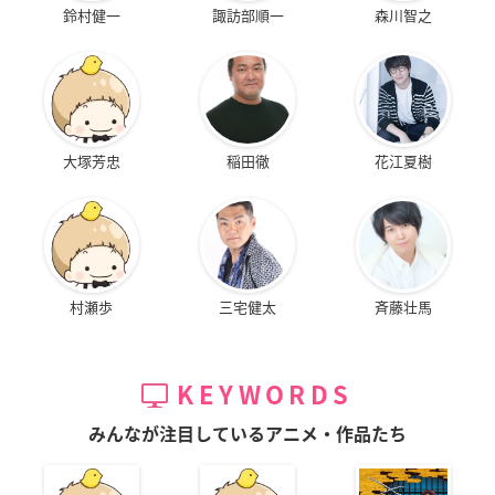
鈴村健一
諏訪部順一
森川智之
大塚芳忠
稲田徹
花江夏樹
村瀬歩
三宅健太
斉藤壮馬
KEYWORDS
みんなが注目しているアニメ・作品たち