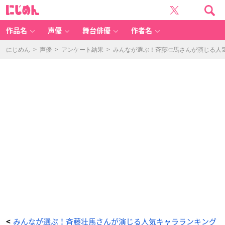
ヒ
に
プ
じ
ノ
め
シ
ん
ス
マ
作品名
声優
舞台俳優
作者名
イ
ク-
Di
vi
にじめん
>
声優
>
アンケート結果
>
みんなが選ぶ！斉藤壮馬さんが演じる人気キ
si
o
n
R
a
p
B
at
tl
e-
（夢
野
幻
太
郎）
-
ア
ニ
メ
情
報
サ
イ
ト
に
じ
め
ん
みんなが選ぶ！斉藤壮馬さんが演じる人気キャラランキング
<