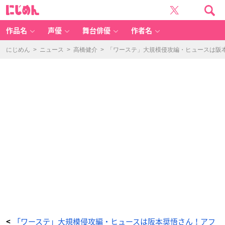
「ワ
に
ー
じ
ル
め
ド
ん
ト
リ
作品名
声優
舞台俳優
作者名
ガ
ー
th
e
にじめん
>
ニュース
>
高橋健介
>
「ワーステ」大規模侵攻編・ヒュースは阪
St
a
g
e」
大
規
模
侵
攻
編・
雨
取
千
佳
役：
其
原
有
沙
さ
ん
-
ア
ニ
メ
情
報
サ
イ
ト
に
じ
め
ん
「ワーステ」大規模侵攻編・ヒュースは阪本奨悟さん！アフ
<