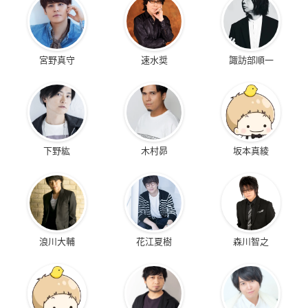
宮野真守
速水奨
諏訪部順一
下野紘
木村昴
坂本真綾
浪川大輔
花江夏樹
森川智之