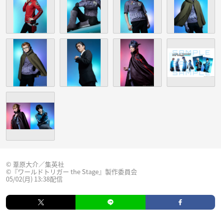
© 葦原大介／集英社
©『ワールドトリガー the Stage』製作委員会
05/02(月) 13:38配信