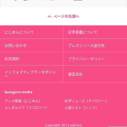
ページの先頭へ
にじめんについて
記事掲載について
お問い合わせ
プレスリリース送付先
利用規約
プライバシーポリシー
インフォマティブデータポリシ
運営会社
ー
kusuguru
media
アニメ情報［にじめん］
科学ニュース［ナゾロジー］
メンタルケア［ココロジー］
心理テスト［シンリ］
Copyright 2013 nijimen.