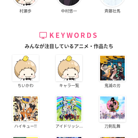
村瀬歩
中村悠一
斉藤壮馬
KEYWORDS
みんなが注目しているアニメ・作品たち
ちいかわ
キャラ一覧
鬼滅の刃
ハイキュー!!
アイドリッシ...
刀剣乱舞