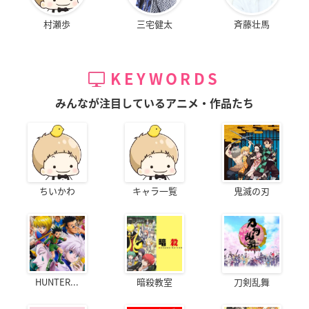
村瀬歩
三宅健太
斉藤壮馬
KEYWORDS
みんなが注目しているアニメ・作品たち
ちいかわ
キャラ一覧
鬼滅の刃
HUNTER...
暗殺教室
刀剣乱舞