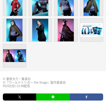
© 葦原大介／集英社
©『ワールドトリガー the Stage』製作委員会
05/02(月) 13:38配信