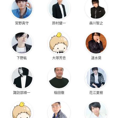
宮野真守
鈴村健一
森川智之
下野紘
大塚芳忠
速水奨
諏訪部順一
稲田徹
花江夏樹