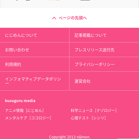
ページの先頭へ
にじめんについて
記事掲載について
お問い合わせ
プレスリリース送付先
利用規約
プライバシーポリシー
インフォマティブデータポリシ
運営会社
ー
kusuguru
media
アニメ情報［にじめん］
科学ニュース［ナゾロジー］
メンタルケア［ココロジー］
心理テスト［シンリ］
Copyright 2013 nijimen.