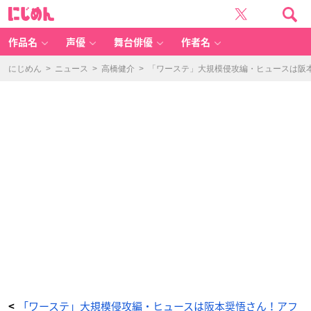
「ワ
に
ー
じ
ル
め
ド
ん
ト
リ
作品名
声優
舞台俳優
作者名
ガ
ー
th
e
にじめん
>
ニュース
>
高橋健介
>
「ワーステ」大規模侵攻編・ヒュースは阪
St
a
g
e」
大
規
模
侵
攻
編・
緑
川
駿
役：
高
橋
陸
人
さ
ん
-
ア
ニ
メ
情
報
サ
イ
ト
に
じ
め
ん
「ワーステ」大規模侵攻編・ヒュースは阪本奨悟さん！アフ
<