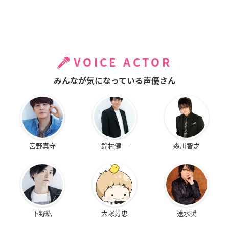
VOICE ACTOR
みんなが気になっている声優さん
宮野真守
鈴村健一
森川智之
下野紘
大塚芳忠
速水奨