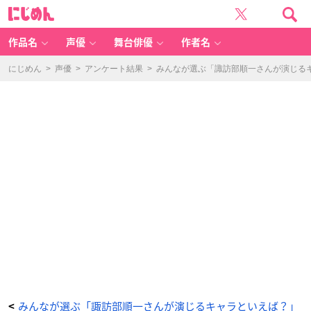
【D
に
V
じ
D】
め
T
ん
V
声
作品名
声優
舞台俳優
作者名
優
だ
っ
て
にじめん
>
声優
>
アンケート結果
>
みんなが選ぶ「諏訪部順一さんが演じるキャ
旅
し
ま
す
th
e
3r
d
V
O
L.
1
諏
訪
部
順
一・
寺
島
拓
篤
青
森
編
-
ア
ニ
メ
情
報
サ
イ
ト
に
みんなが選ぶ「諏訪部順一さんが演じるキャラといえば？」
<
じ