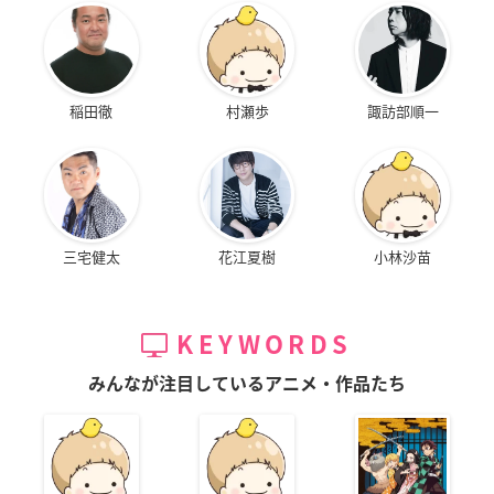
稲田徹
村瀬歩
諏訪部順一
三宅健太
花江夏樹
小林沙苗
KEYWORDS
みんなが注目しているアニメ・作品たち