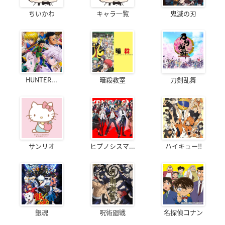
ちいかわ
キャラ一覧
鬼滅の刃
HUNTER...
暗殺教室
刀剣乱舞
サンリオ
ヒプノシスマ...
ハイキュー!!
銀魂
呪術廻戦
名探偵コナン