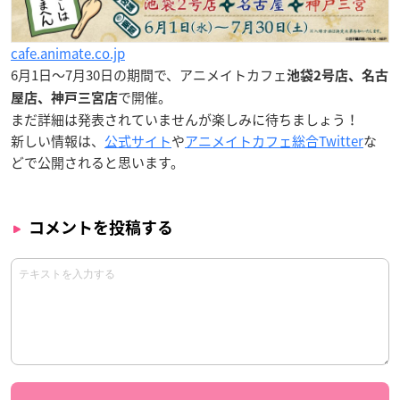
cafe.animate.co.jp
6月1日〜7月30日
の期間で、アニメイトカフェ
池袋2号店、名古
で開催。
屋店、神戸三宮店
まだ詳細は発表されていませんが楽しみに待ちましょう！
新しい情報は、
公式サイト
や
アニメイトカフェ総合Twitter
な
どで公開されると思います。
コメントを投稿する