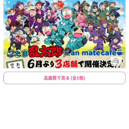
高画質で見る (全1枚)