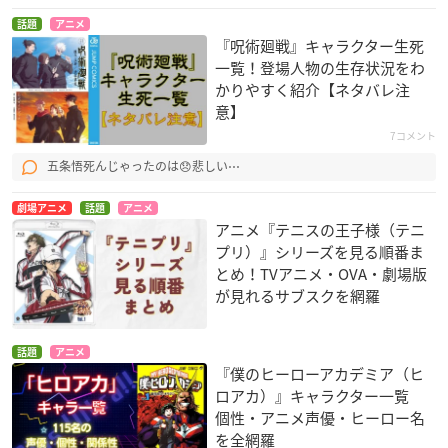
話題
アニメ
『呪術廻戦』キャラクター生死
一覧！登場人物の生存状況をわ
かりやすく紹介【ネタバレ注
意】
7コメント
五条悟死んじゃったのは😞悲しい⋯
劇場アニメ
話題
アニメ
アニメ『テニスの王子様（テニ
プリ）』シリーズを見る順番ま
とめ！TVアニメ・OVA・劇場版
が見れるサブスクを網羅
話題
アニメ
『僕のヒーローアカデミア（ヒ
ロアカ）』キャラクター一覧
個性・アニメ声優・ヒーロー名
を全網羅