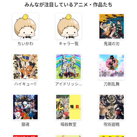
みんなが注目しているアニメ・作品たち
ちいかわ
キャラ一覧
鬼滅の刃
ハイキュー!!
アイドリッシ...
刀剣乱舞
銀魂
暗殺教室
呪術廻戦