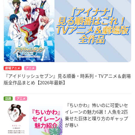
劇場アニメ
アニメ
『アイドリッシュセブン』見る順番・時系列・TVアニメ＆劇場
版全作品まとめ【2026年最新】
話題
アニメ
『ちいかわ』怖いのに可愛いセ
イレーンの魅力6選！人魚を2匹
乗せた巨体と喋り方のギャップ
が尊い