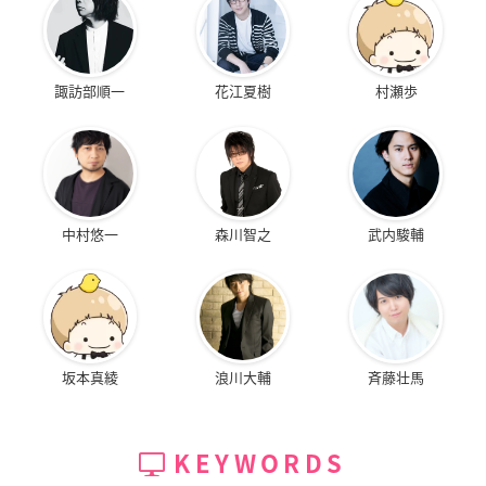
諏訪部順一
花江夏樹
村瀬歩
中村悠一
森川智之
武内駿輔
坂本真綾
浪川大輔
斉藤壮馬
KEYWORDS