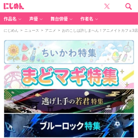
に
じ
め
ん
作品名
声優
舞台俳優
作者名
にじめん
>
ニュース
>
アニメ
> おのこしは許しまへん！アニメイトカフェ3