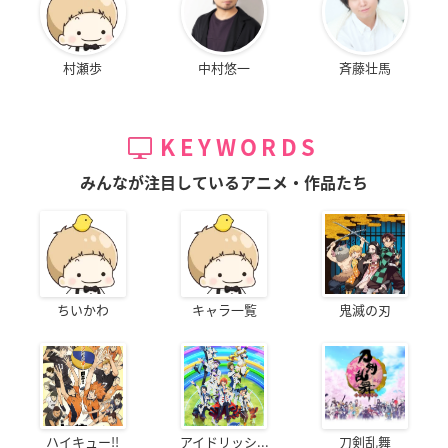
村瀬歩
中村悠一
斉藤壮馬
KEYWORDS
みんなが注目しているアニメ・作品たち
ちいかわ
キャラ一覧
鬼滅の刃
ハイキュー!!
アイドリッシ...
刀剣乱舞