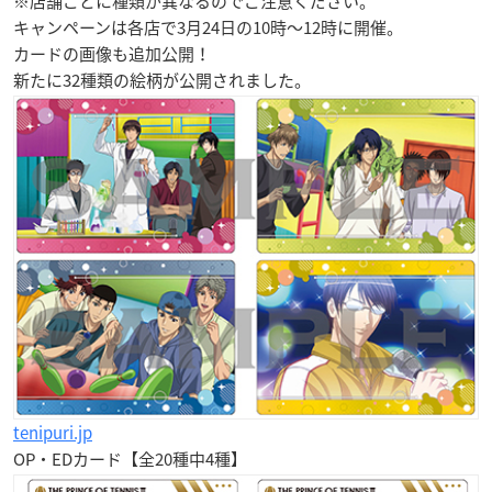
※店舗ごとに種類が異なるのでご注意ください。
キャンペーンは各店で
3月24日
の
10時〜12時
に開催。
カードの画像も追加公開！
新たに32種類の絵柄が公開されました。
tenipuri.jp
OP・EDカード【全20種中4種】