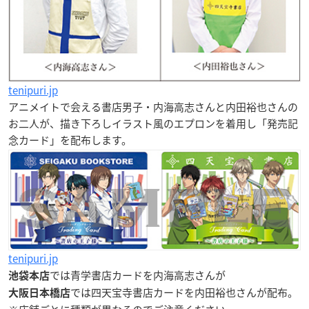
tenipuri.jp
アニメイトで会える書店男子・内海高志さんと内田裕也さんの
お二人が、描き下ろしイラスト風のエプロンを着用し「発売記
念カード」を配布します。
tenipuri.jp
では青学書店カードを内海高志さんが
池袋本店
では四天宝寺書店カードを内田裕也さんが配布。
大阪日本橋店