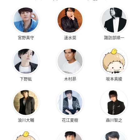
宮野真守
速水奨
諏訪部順一
下野紘
木村昴
坂本真綾
浪川大輔
花江夏樹
森川智之