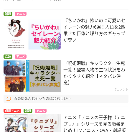
話題
アニメ
『ちいかわ』怖いのに可愛いセ
イレーンの魅力6選！人魚を2匹
乗せた巨体と喋り方のギャップ
が尊い
話題
アニメ
『呪術廻戦』キャラクター生死
一覧！登場人物の生存状況をわ
かりやすく紹介【ネタバレ注
意】
7コメント
五条悟死んじゃったのは😞悲しい⋯
劇場アニメ
話題
アニメ
アニメ『テニスの王子様（テニ
プリ）』シリーズを見る順番ま
とめ！TVアニメ・OVA・劇場版