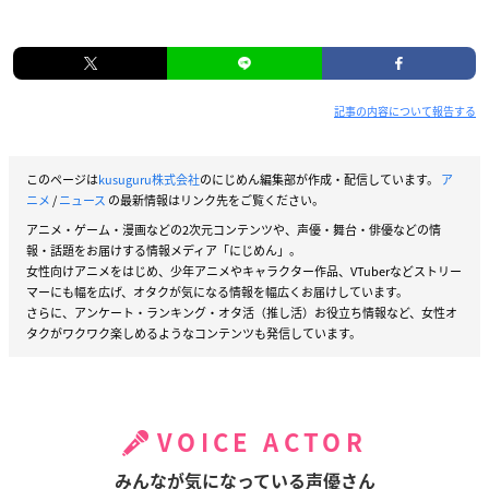
記事の内容について報告する
このページは
kusuguru株式会社
のにじめん編集部が作成・配信しています。
ア
ニメ
/
ニュース
の最新情報はリンク先をご覧ください。
アニメ・ゲーム・漫画などの2次元コンテンツや、声優・舞台・俳優などの情
報・話題をお届けする情報メディア「にじめん」。
女性向けアニメをはじめ、少年アニメやキャラクター作品、VTuberなどストリー
マーにも幅を広げ、オタクが気になる情報を幅広くお届けしています。
さらに、アンケート・ランキング・オタ活（推し活）お役立ち情報など、女性オ
タクがワクワク楽しめるようなコンテンツも発信しています。
VOICE ACTOR
みんなが気になっている声優さん