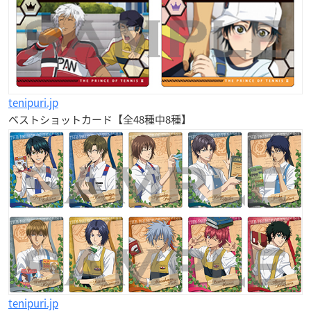
tenipuri.jp
ベストショットカード【全48種中8種】
tenipuri.jp