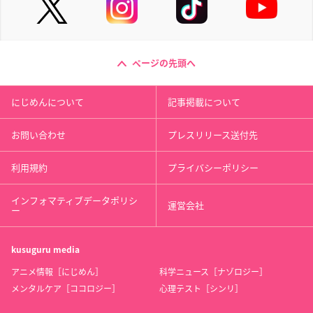
ページの先頭へ
にじめんについて
記事掲載について
お問い合わせ
プレスリリース送付先
利用規約
プライバシーポリシー
インフォマティブデータポリシ
運営会社
ー
kusuguru
media
アニメ情報［にじめん］
科学ニュース［ナゾロジー］
メンタルケア［ココロジー］
心理テスト［シンリ］