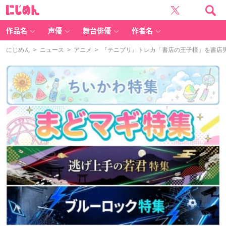
に
じ
め
ん
作品名
声優
舞台俳優
作者名
にじめん
>
ニュース
>
アニメ
> 『テニプリ』トレカ「書店の王子様」を書店