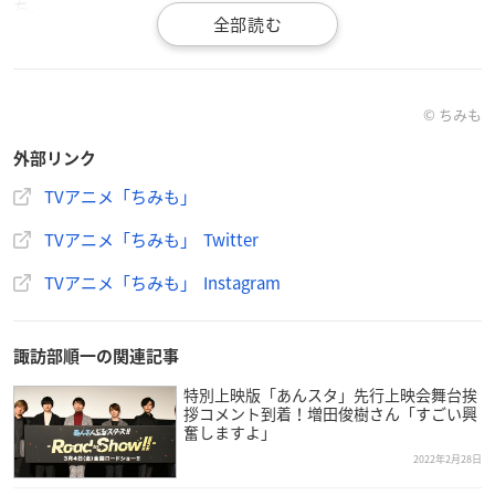
ち。
彼らは、＜地獄の使者＞と名乗る鬼の形相をした「地獄さん」
と共に人間界に現れた魑魅魍魎（ちみもうりょう ）。
ちみもと地獄さんがやって来た目的はなんと、人間界を【地
© ちみも
獄】にすることだった！
外部リンク
人間界地獄化計画を実行するため、その目的を隠しながら、
「むつみ」「はづき」「めい」の三姉妹が暮らす鬼神家に居候
TVアニメ「ちみも」
することに。
TVアニメ「ちみも」 Twitter
コロンとした見た目の謎の生き物・ちみもたちと、見た目はこ
わいけどちょっと間抜けな地獄さん、そして強烈キャラの三姉
TVアニメ「ちみも」 Instagram
妹が繰り広げる、笑えてほっこりする日常。
果たして、人間界地獄化計画はどうなるのか！？
諏訪部順一の関連記事
本作のキャラクター原案 を務めるのは、「ピスケとうさぎ」
特別上映版「あんスタ」先行上映会舞台挨
、「鬼滅の刃」のコラボなど、かわいいLINEスタンプでおなじ
拶コメント到着！増田俊樹さん「すごい興
みの 大人気イラストレーター・ カナヘイ、アニメーション制
奮しますよ」
作は「ドラえもん」や「クレヨンしんちゃん 」など大人気 ア
2022年2月28日
ニメを数多く手掛けるシンエイ動画。