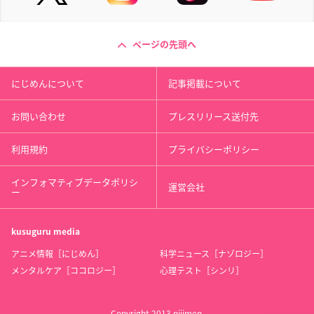
ページの先頭へ
にじめんについて
記事掲載について
お問い合わせ
プレスリリース送付先
利用規約
プライバシーポリシー
インフォマティブデータポリシ
運営会社
ー
kusuguru
media
アニメ情報［にじめん］
科学ニュース［ナゾロジー］
メンタルケア［ココロジー］
心理テスト［シンリ］
Copyright 2013 nijimen.