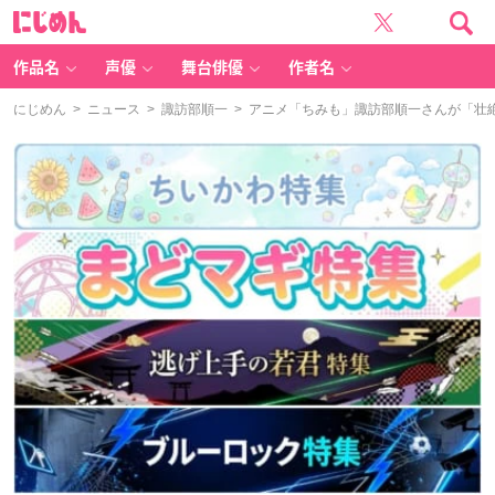
に
じ
め
ん
作品名
声優
舞台俳優
作者名
にじめん
>
ニュース
>
諏訪部順一
> アニメ「ちみも」諏訪部順一さんが「壮