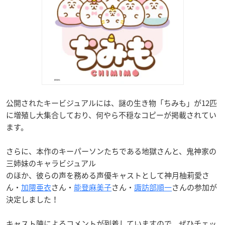
公開されたキービジュアルには、謎の生き物「ちみも」が12匹
に増殖し大集合しており、何やら不穏なコピーが掲載されてい
ます。
さらに、本作のキーパーソンたちである地獄さんと、鬼神家の
三姉妹のキャラビジュアル
のほか、彼らの声を務める声優キャストとして神月柚莉愛さ
ん・
加隈亜衣
さん・
能登麻美子
さん・
諏訪部順一
さんの参加が
決定しました！
キャスト陣によるコメントが到着していますので、ぜひチェッ