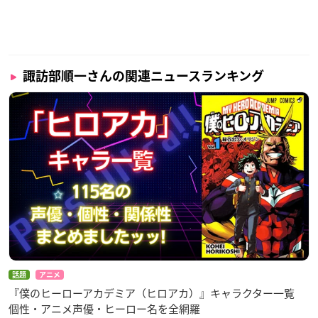
キャラクター原案：カナヘイ
監督： ぴの あると
シリーズ構成：うえのきみこ
キャラクターデザイン・総作画監督：堤舞
諏訪部順一さんの関連ニュースランキング
色彩設計：蝦名佳代子
美術監督：高橋佐知 CG ディレクター：伊賀夕 編集：藤本理子
音楽：やしきん
音響制作：スタジオマウス
アニメーション協力：M ２ ANIMATION ・ DeeDee Animation S
tudio
アニメーション制作：シンエイ動画
製作：ちみも製作委員会
※敬称略
話題
アニメ
『僕のヒーローアカデミア（ヒロアカ）』キャラクター一覧
個性・アニメ声優・ヒーロー名を全網羅