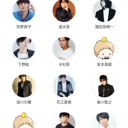
宮野真守
速水奨
諏訪部順一
下野紘
木村昴
坂本真綾
浪川大輔
花江夏樹
森川智之