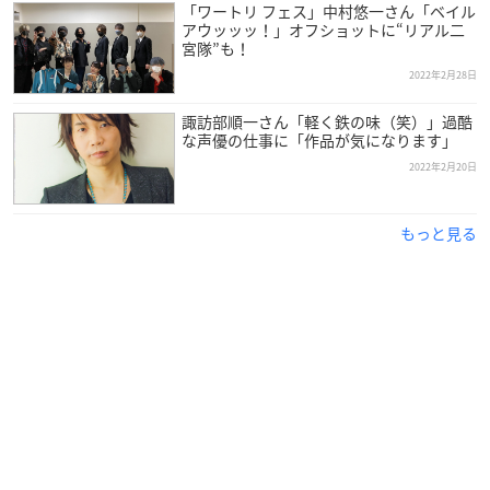
「ワートリ フェス」中村悠一さん「ベイル
アウッッッ！」オフショットに“リアル二
脚本には、「スペース☆ダンディ」、「映画クレヨンしんちゃ
宮隊”も！
ん 」シリーズ、「キャロル＆チューズデイ」のうえのきみこ。
2022年2月28日
この夏、世知辛い世の中を吹き飛ばす、ハートフル地獄コメデ
諏訪部順一さん「軽く鉄の味（笑）」過酷
な声優の仕事に「作品が気になります」
ィ が誕生します！
2022年2月20日
【放送日時】
2022年7月
もっと見る
【放送局】
テレビ東京・BS朝日ほかにて放送・配信開始
【Cast＆Staff】
鬼神めい：神月柚莉愛
鬼神はづき：
加隈亜衣
鬼神むつみ：
能登麻美子
地獄さん：
諏訪部順一