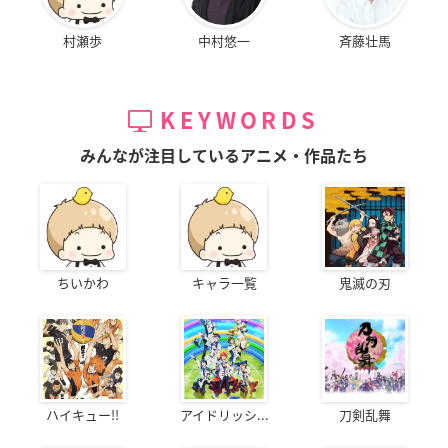
村瀬歩
中村悠一
斉藤壮馬
KEYWORDS
みんなが注目しているアニメ・作品たち
ちいかわ
キャラ一覧
鬼滅の刃
ハイキュー!!
アイドリッシ...
刀剣乱舞