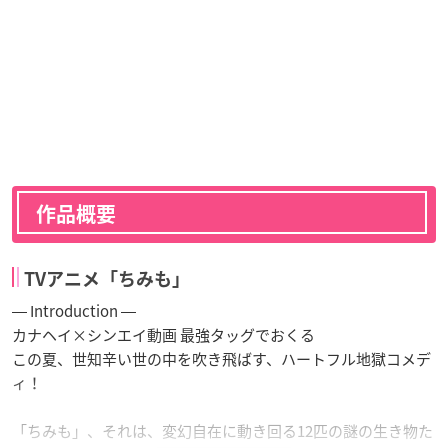
作品概要
TVアニメ「ちみも」
― Introduction ―
カナヘイ×シンエイ動画 最強タッグでおくる
この夏、世知辛い世の中を吹き飛ばす、ハートフル地獄コメデ
ィ！
「ちみも」、それは、変幻自在に動き回る12匹の謎の生き物た