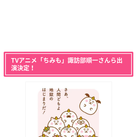
TVアニメ「ちみも」諏訪部順一さんら出
演決定！