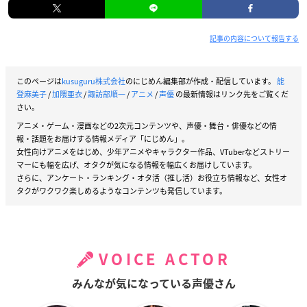
記事の内容について報告する
このページは
kusuguru株式会社
のにじめん編集部が作成・配信しています。
能
登麻美子
/
加隈亜衣
/
諏訪部順一
/
アニメ
/
声優
の最新情報はリンク先をご覧くだ
さい。
アニメ・ゲーム・漫画などの2次元コンテンツや、声優・舞台・俳優などの情
報・話題をお届けする情報メディア「にじめん」。
女性向けアニメをはじめ、少年アニメやキャラクター作品、VTuberなどストリー
マーにも幅を広げ、オタクが気になる情報を幅広くお届けしています。
さらに、アンケート・ランキング・オタ活（推し活）お役立ち情報など、女性オ
タクがワクワク楽しめるようなコンテンツも発信しています。
VOICE ACTOR
みんなが気になっている声優さん