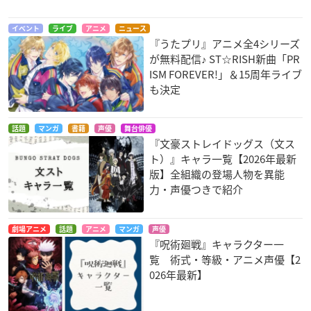
イベント
ライブ
アニメ
ニュース
『うたプリ』アニメ全4シリーズ
が無料配信♪ ST☆RISH新曲「PR
ISM FOREVER!」＆15周年ライブ
も決定
話題
マンガ
書籍
声優
舞台俳優
『文豪ストレイドッグス（文ス
ト）』キャラ一覧【2026年最新
版】全組織の登場人物を異能
力・声優つきで紹介
劇場アニメ
話題
アニメ
マンガ
声優
『呪術廻戦』キャラクター一
覧 術式・等級・アニメ声優【2
026年最新】