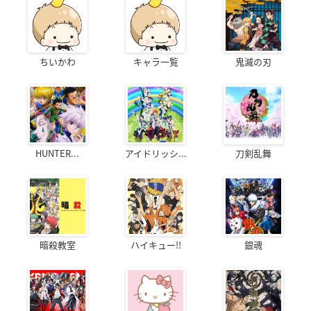
ちいかわ
キャラ一覧
鬼滅の刃
HUNTER...
アイドリッシ...
刀剣乱舞
暗殺教室
ハイキュー!!
銀魂