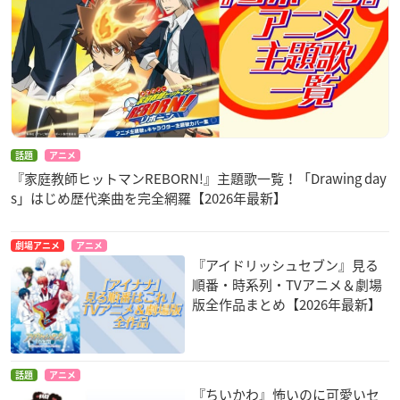
話題
アニメ
『家庭教師ヒットマンREBORN!』主題歌一覧！「Drawing day
s」はじめ歴代楽曲を完全網羅【2026年最新】
劇場アニメ
アニメ
『アイドリッシュセブン』見る
順番・時系列・TVアニメ＆劇場
版全作品まとめ【2026年最新】
話題
アニメ
『ちいかわ』怖いのに可愛いセ