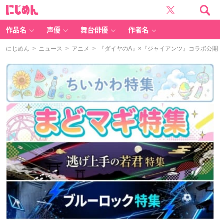
に
じ
め
ん
作品名
声優
舞台俳優
作者名
にじめん
>
ニュース
>
アニメ
> 『ダイヤのA』×『ジャイアンツ』コラボ公