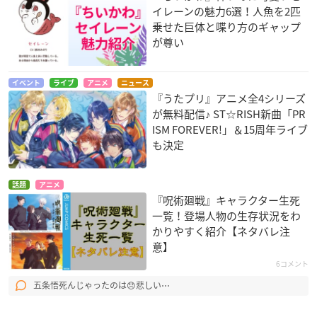
イレーンの魅力6選！人魚を2匹
乗せた巨体と喋り方のギャップ
が尊い
イベント
ライブ
アニメ
ニュース
『うたプリ』アニメ全4シリーズ
が無料配信♪ ST☆RISH新曲「PR
ISM FOREVER!」＆15周年ライブ
も決定
話題
アニメ
『呪術廻戦』キャラクター生死
一覧！登場人物の生存状況をわ
かりやすく紹介【ネタバレ注
意】
6コメント
五条悟死んじゃったのは😞悲しい⋯