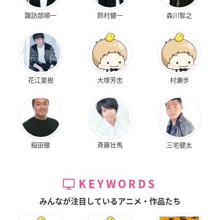
諏訪部順一
鈴村健一
森川智之
花江夏樹
大塚芳忠
村瀬歩
稲田徹
斉藤壮馬
三宅健太
KEYWORDS
みんなが注目しているアニメ・作品たち