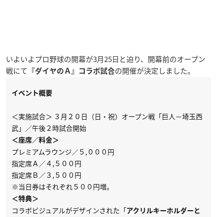
いよいよプロ野球の開幕が3月25日と迫り、開幕前のオープン
戦にて
の開催が決定しました。
『ダイヤのＡ』コラボ試合
イベント概要
＜実施試合＞ ３月２０日（日・祝）オープン戦「巨人－埼玉西
武」／午後２時試合開始
＜座席／料金＞
プレミアムラウンジ／５,０００円
指定席Ａ／４,５００円
指定席Ｂ／３,５００円
※当日券はそれぞれ５００円増。
＜特典＞
コラボビジュアルがデザインされた「
アクリルキーホルダーと