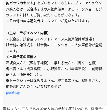
」をプレゼント！さらに、プレミアムラウン
缶バッジのセット
ジ購入者は、試合終了後の人気声優陣によるトークショーをグ
ラウンドに降りてご覧いただくことができます。
※その他の座席購入者はスタンドでご覧いただけます。
〈主なコラボイベント内容〉
・試合前、試合後のイベントにアニメ人気声優陣が登場！
試合前の始球式や、試合後のトークショーに人気声優陣が登場
します。
＜出演予定の声優＞
逢坂良太さん（沢村栄純役）、櫻井孝宏さん（御幸一也役）、
梶裕貴さん（成宮鳴役）、小野賢章さん（轟雷市役）、前野智
昭さん（原田雅功役）。
※トークショーは逢坂良太さん、櫻井孝宏さん、梶裕貴さん、
前野智昭さんの４人が参加する予定
giants.jp
野球スタジアムであれば大人数の参加も可能なので、座席チケ