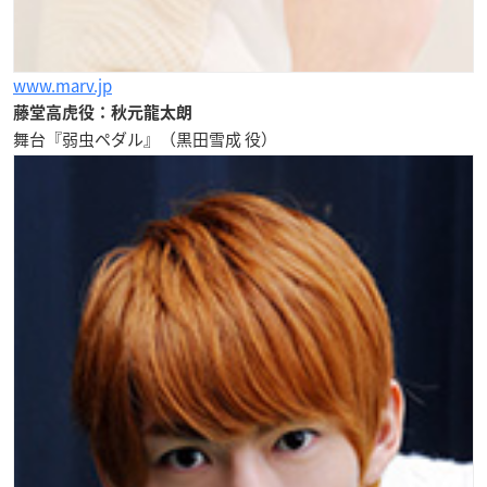
www.marv.jp
藤堂高虎役：秋元龍太朗
舞台『弱虫ペダル』（黒田雪成 役）