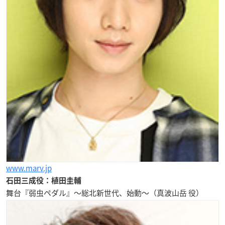
www.marv.jp
石田三成役：植田圭輔
舞台『弱虫ペダル』～総北新世代、始動～（真波山岳 役）