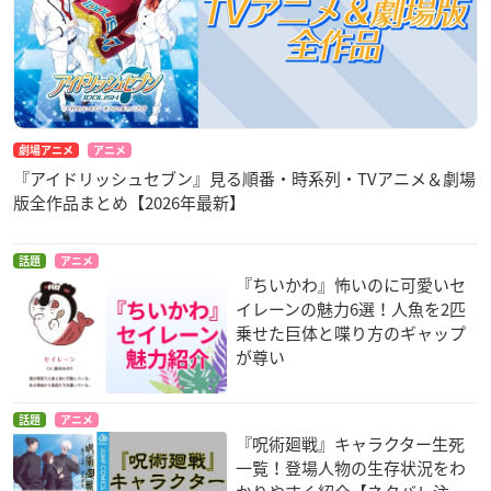
劇場アニメ
アニメ
『アイドリッシュセブン』見る順番・時系列・TVアニメ＆劇場
版全作品まとめ【2026年最新】
話題
アニメ
『ちいかわ』怖いのに可愛いセ
イレーンの魅力6選！人魚を2匹
乗せた巨体と喋り方のギャップ
が尊い
話題
アニメ
『呪術廻戦』キャラクター生死
一覧！登場人物の生存状況をわ