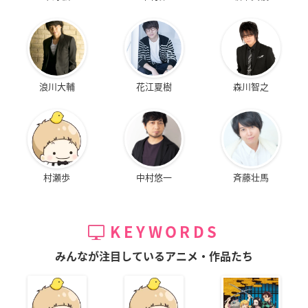
浪川大輔
花江夏樹
森川智之
村瀬歩
中村悠一
斉藤壮馬
KEYWORDS
みんなが注目しているアニメ・作品たち