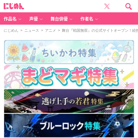
に
じ
め
ん
作品名
声優
舞台俳優
作者名
にじめん
>
ニュース
>
アニメ
> 舞台『戦国無双』の公式サイトオープン！続