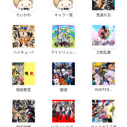
ちいかわ
キャラ一覧
鬼滅の刃
ハイキュー!!
アイドリッシ...
刀剣乱舞
暗殺教室
銀魂
HUNTER...
呪術廻戦
ヒプノシスマ...
テニスの王子様