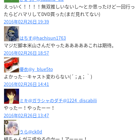
えっいく！！！！無双推しいないし〜とか思ったけど一回行っ
たらどハマリしてDVD買った(まだ見れてない)
2016年02月26日 19:39
はちす
@hachisun1763
マジだ脚本米山さんだやったあああああこれは期待。
2016年02月26日 18:57
優衣
@y_blue5to
よかった…キャスト変わらない(´；д；｀)
2016年02月26日 14:41
ミキ@ガラシャのダチ
@1224_discabili
やったー！やったーー！
2016年02月26日 13:47
うら
@ck0d
植ちゃんが三成やるのかー！アーーー！