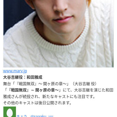
www.marv.jp
大谷吉継役：和田雅成
舞台「『戦国無双』～ 関ヶ原の章～」（大谷吉継 役）
「
」にて、大谷吉継を演じた和田
『戦国無双』～ 関ヶ原の章〜
雅成さんが続投され、新たなキャストにも注目です。
その他のキャストは後日公開されます。
きょう。
@saaaku_uu