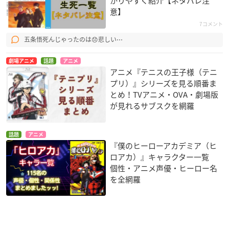
かりやすく紹介【ネタバレ注
意】
7コメント
五条悟死んじゃったのは😞悲しい⋯
劇場アニメ
話題
アニメ
アニメ『テニスの王子様（テニ
プリ）』シリーズを見る順番ま
とめ！TVアニメ・OVA・劇場版
が見れるサブスクを網羅
話題
アニメ
『僕のヒーローアカデミア（ヒ
ロアカ）』キャラクター一覧
個性・アニメ声優・ヒーロー名
を全網羅