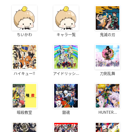
ちいかわ
キャラ一覧
鬼滅の刃
ハイキュー!!
アイドリッシ...
刀剣乱舞
暗殺教室
銀魂
HUNTER...