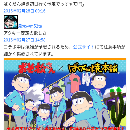
ばくだん焼き初日行く予定でっす٩(ˊᗜˋ*)و
2016年02月28日 00:16
風太
@m52ta
アクキー安定の欲しさ
2016年02月27日 14:58
コラボ中は混雑が予想されるため、
公式サイト
にて注意事項が
細かく掲載されています。