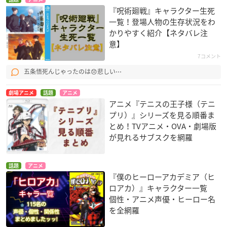
『呪術廻戦』キャラクター生死
一覧！登場人物の生存状況をわ
かりやすく紹介【ネタバレ注
意】
7コメント
五条悟死んじゃったのは😞悲しい⋯
劇場アニメ
話題
アニメ
アニメ『テニスの王子様（テニ
プリ）』シリーズを見る順番ま
とめ！TVアニメ・OVA・劇場版
が見れるサブスクを網羅
話題
アニメ
『僕のヒーローアカデミア（ヒ
ロアカ）』キャラクター一覧
個性・アニメ声優・ヒーロー名
を全網羅