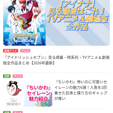
劇場アニメ
アニメ
『アイドリッシュセブン』見る順番・時系列・TVアニメ＆劇場
版全作品まとめ【2026年最新】
話題
アニメ
『ちいかわ』怖いのに可愛いセ
イレーンの魅力6選！人魚を2匹
乗せた巨体と喋り方のギャップ
が尊い
話題
アニメ