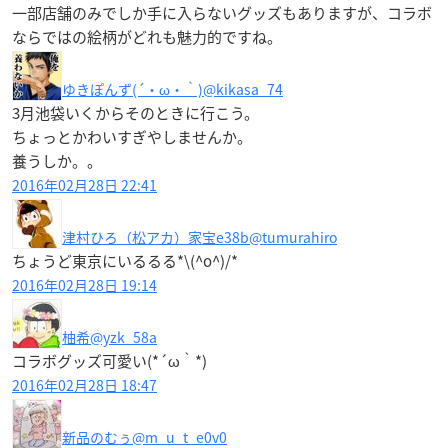
一部店舗のみでしか手に入らないグッズもありますが、コラボ
ならではの絵柄がどれも魅力的ですね。
ゆきぽんず(´・ω・｀)
@kikasa_74
3月池袋いくからそのときに行こう。
ちょっとかわいすぎやしませんか。
養うしか。。
2016年02月28日 22:41
津村ひろ（松アカ）家宝e38b
@tumurahiro
ちょうど東京にいるるる*\(^o^)/*
2016年02月28日 19:14
柚希
@yzk_58a
コラボグッズ可愛い(*´ω｀*)
2016年02月28日 18:47
新品のむぅ
@m_u_t_e0v0