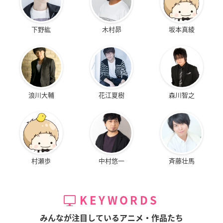
下野紘
木村昴
坂本真綾
浪川大輔
花江夏樹
森川智之
村瀬歩
中村悠一
斉藤壮馬
KEYWORDS
みんなが注目しているアニメ・作品たち