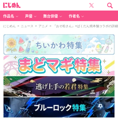
に
じ
め
ん
作品名
声優
舞台俳優
作者名
にじめん
>
ニュース
>
アニメ
> 『おそ松さん』×ばくだん焼本舗コラボの詳