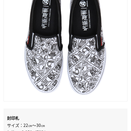
封印札
サイズ：22㎝～30㎝