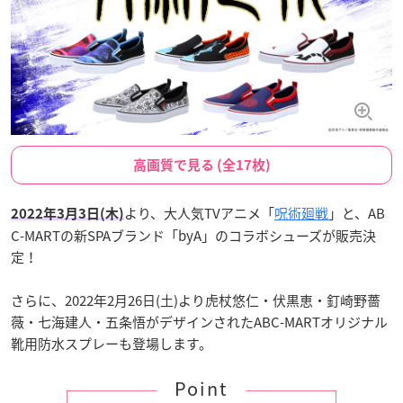
高画質で見る (全17枚)
より、大人気TVアニメ「
呪術廻戦
」と、AB
2022年3月3日(木)
C-MARTの新SPAブランド「byA」のコラボシューズが販売決
定！
さらに、2022年2月26日(土)より虎杖悠仁・伏黒恵・釘崎野薔
薇・七海建人・五条悟がデザインされたABC-MARTオリジナル
靴用防水スプレーも登場します。
Point