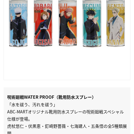
呪術廻戦WATER PROOF（靴用防水スプレー）
「水を祓う、汚れを祓う」
ABC-MARTオリジナル靴用防水スプレーの呪術廻戦スペシャル
仕様が登場。
虎杖悠仁・伏黒恵・釘崎野薔薇・七海建人・五条悟の全5種類展
開。