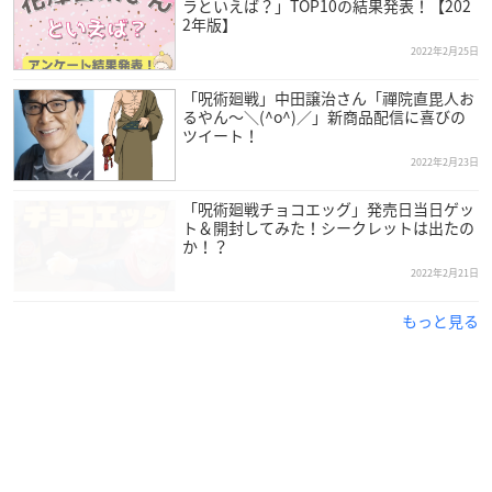
ラといえば？」TOP10の結果発表！【202
2年版】
2022年2月25日
「呪術廻戦」中田譲治さん「禪院直毘人お
るやん〜＼(^o^)／」新商品配信に喜びの
ツイート！
2022年2月23日
「呪術廻戦チョコエッグ」発売日当日ゲッ
ト＆開封してみた！シークレットは出たの
か！？
2022年2月21日
もっと見る