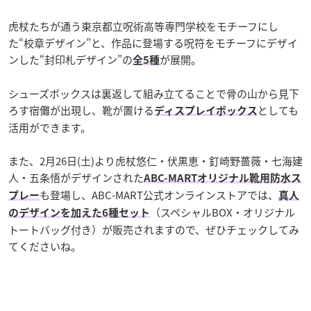
虎杖たちが通う東京都立呪術高等専門学校をモチーフにし
た“校章デザイン”と、作品に登場する呪符をモチーフにデザイ
ンした“封印札デザイン”の
が展開。
全5種
シューズボックスは裏返して組み立てることで骨の山から見下
ろす宿儺が出現し、靴が置ける
としても
ディスプレイボックス
活用ができます。
また、2月26日(土)より虎杖悠仁・伏黒恵・釘崎野薔薇・七海建
人・五条悟がデザインされた
ABC-MARTオリジナル靴用防水ス
も登場し、ABC-MART公式オンラインストアでは、
プレー
真人
（スペシャルBOX・オリジナル
のデザインを加えた6種セット
トートバッグ付き）が販売されますので、ぜひチェックしてみ
てくださいね。