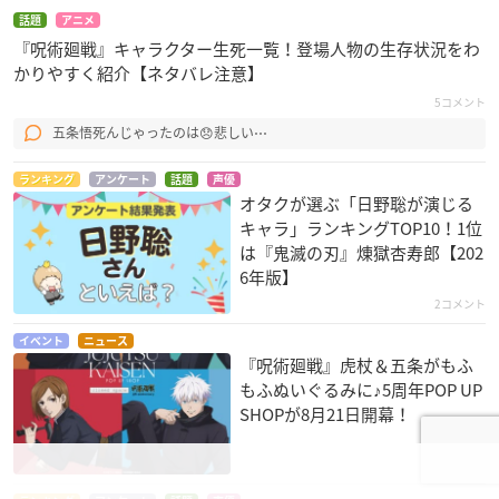
話題
アニメ
『呪術廻戦』キャラクター生死一覧！登場人物の生存状況をわ
かりやすく紹介【ネタバレ注意】
5コメント
五条悟死んじゃったのは😞悲しい⋯
ランキング
アンケート
話題
声優
オタクが選ぶ「日野聡が演じる
キャラ」ランキングTOP10！1位
は『鬼滅の刃』煉󠄁獄杏寿郎【202
6年版】
2コメント
イベント
ニュース
『呪術廻戦』虎杖＆五条がもふ
もふぬいぐるみに♪5周年POP UP
SHOPが8月21日開幕！