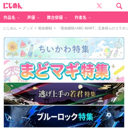
に
じ
め
ん
作品名
声優
舞台俳優
作者名
にじめん
>
グッズ
>
呪術廻戦
> 「呪術廻戦×ABC-MART」五条悟らのコ