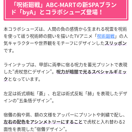
「呪術廻戦」ABC-MARTの新SPAブラン
ド「byA」とコラボシューズ登場！
本コラボシューズは、人間の負の感情から生まれる呪霊を呪術
を使って祓う呪術師の闘いを描いたTVアニメ「
呪術廻戦
」の人
気キャラクターや世界観をモチーフにデザインした
スリッポン
です。
ラインナップは、甲部に両拳に宿る呪力を蓄光プリントで表現
した“虎杖悠仁デザイン”。
呪力が暗闇で光るスペシャルギミッ
となっています。
ク
左足は術式順転「蒼」、右足は術式反転「赫」を表現したデザ
インの“五条悟デザイン”。
宿儺の胸や肩、額の文様をアッパーにプリントや刺繍で配し、
で虎杖と入れ替わる2
左右の配色をアシンメトリーにすること
面性を表現した“宿儺デザイン”。