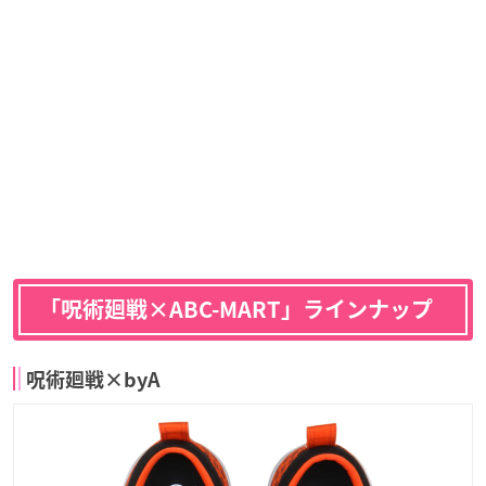
「呪術廻戦×ABC-MART」ラインナップ
呪術廻戦×byA