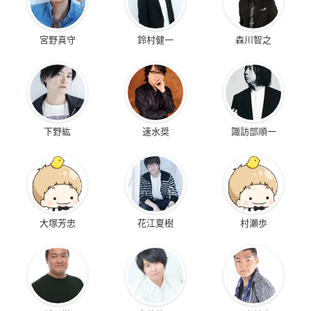
宮野真守
鈴村健一
森川智之
下野紘
速水奨
諏訪部順一
大塚芳忠
花江夏樹
村瀬歩