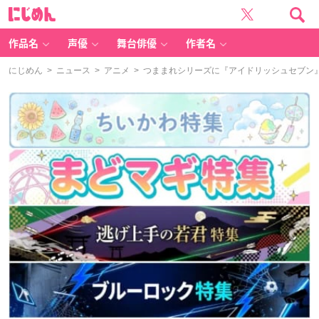
に
じ
め
ん
作品名
声優
舞台俳優
作者名
にじめん
>
ニュース
>
アニメ
> つままれシリーズに『アイドリッシュセブン