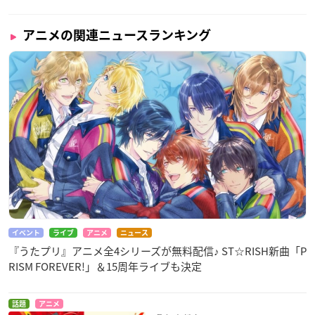
アニメの関連ニュースランキング
イベント
ライブ
アニメ
ニュース
『うたプリ』アニメ全4シリーズが無料配信♪ ST☆RISH新曲「P
RISM FOREVER!」＆15周年ライブも決定
話題
アニメ