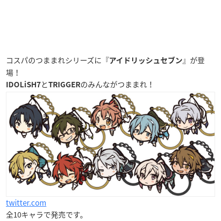
コスパのつままれシリーズに『
』が登
アイドリッシュセブン
場！
と
のみんながつままれ！
IDOLiSH7
TRIGGER
twitter.com
全10キャラで発売です。