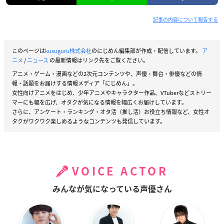
記事の内容について報告する
このページは
kusuguru株式会社
のにじめん編集部が作成・配信しています。
ア
ニメ
/
ニュース
の最新情報はリンク先をご覧ください。
アニメ・ゲーム・漫画などの2次元コンテンツや、声優・舞台・俳優などの情
報・話題をお届けする情報メディア「にじめん」。
女性向けアニメをはじめ、少年アニメやキャラクター作品、VTuberなどストリー
マーにも幅を広げ、オタクが気になる情報を幅広くお届けしています。
さらに、アンケート・ランキング・オタ活（推し活）お役立ち情報など、女性オ
タクがワクワク楽しめるようなコンテンツも発信しています。
VOICE ACTOR
みんなが気になっている声優さん