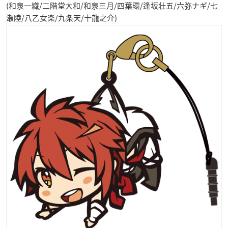
(和泉一織/二階堂大和/和泉三月/四葉環/逢坂壮五/六弥ナギ/七
瀬陸/八乙女楽/九条天/十龍之介)