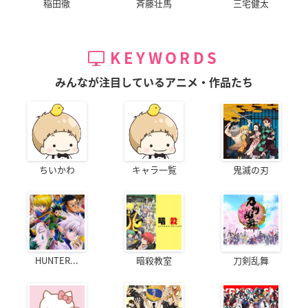
稲田徹
斉藤壮馬
三宅健太
KEYWORDS
みんなが注目しているアニメ・作品たち
ちいかわ
キャラ一覧
鬼滅の刃
HUNTER...
暗殺教室
刀剣乱舞