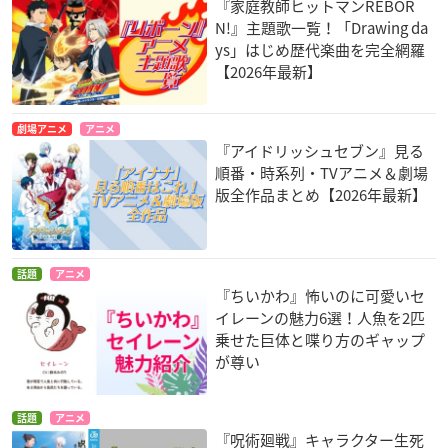
『家庭教師ヒットマンREBOR
N!』主題歌一覧！「Drawing da
ys」はじめ歴代楽曲を完全網羅
【2026年最新】
劇場アニメ
アニメ
『アイドリッシュセブン』見る
順番・時系列・TVアニメ＆劇場
版全作品まとめ【2026年最新】
話題
アニメ
『ちいかわ』怖いのに可愛いセ
イレーンの魅力6選！人魚を2匹
乗せた巨体と喋り方のギャップ
が尊い
話題
アニメ
『呪術廻戦』キャラクター生死