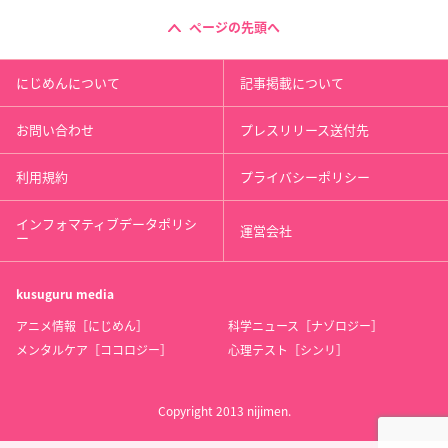
ページの先頭へ
にじめんについて
記事掲載について
お問い合わせ
プレスリリース送付先
利用規約
プライバシーポリシー
インフォマティブデータポリシ
運営会社
ー
kusuguru
media
アニメ情報［にじめん］
科学ニュース［ナゾロジー］
メンタルケア［ココロジー］
心理テスト［シンリ］
Copyright 2013 nijimen.