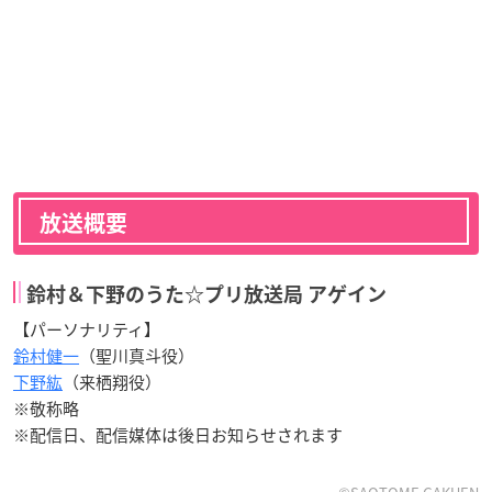
放送概要
鈴村＆下野のうた☆プリ放送局 アゲイン
【パーソナリティ】
鈴村健一
（聖川真斗役）
下野紘
（来栖翔役）
※敬称略
※配信日、配信媒体は後日お知らせされます