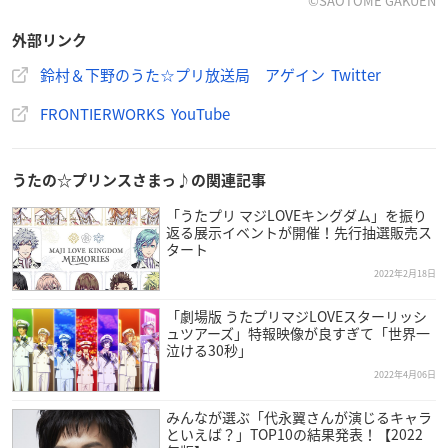
©SAOTOME GAKUEN
外部リンク
鈴村＆下野のうた☆プリ放送局 アゲイン Twitter
FRONTIERWORKS YouTube
うたの☆プリンスさまっ♪の関連記事
「うたプリ マジLOVEキングダム」を振り
返る展示イベントが開催！先行抽選販売ス
タート
2022年2月18日
「劇場版 うたプリマジLOVEスターリッシ
ュツアーズ」特報映像が良すぎて「世界一
泣ける30秒」
2022年4月06日
みんなが選ぶ「代永翼さんが演じるキャラ
といえば？」TOP10の結果発表！【2022