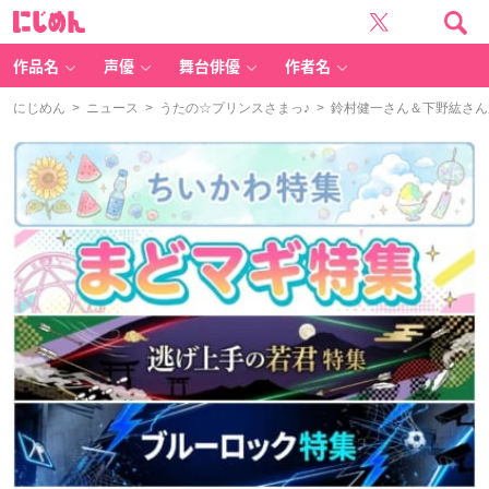
に
じ
め
ん
作品名
声優
舞台俳優
作者名
にじめん
>
ニュース
>
うたの☆プリンスさまっ♪
> 鈴村健一さん＆下野紘さん