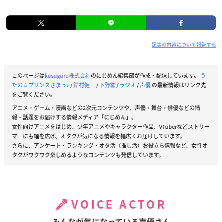
記事の内容について報告する
このページは
kusuguru株式会社
のにじめん編集部が作成・配信しています。
う
たの☆プリンスさまっ♪
/
鈴村健一
/
下野紘
/
ラジオ
/
声優
の最新情報はリンク先
をご覧ください。
アニメ・ゲーム・漫画などの2次元コンテンツや、声優・舞台・俳優などの情
報・話題をお届けする情報メディア「にじめん」。
女性向けアニメをはじめ、少年アニメやキャラクター作品、VTuberなどストリー
マーにも幅を広げ、オタクが気になる情報を幅広くお届けしています。
さらに、アンケート・ランキング・オタ活（推し活）お役立ち情報など、女性オ
タクがワクワク楽しめるようなコンテンツも発信しています。
VOICE ACTOR
みんなが気になっている声優さん