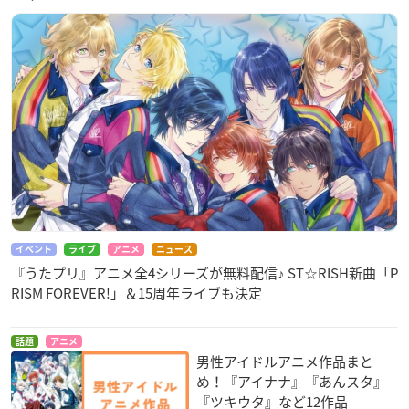
イベント
ライブ
アニメ
ニュース
『うたプリ』アニメ全4シリーズが無料配信♪ ST☆RISH新曲「P
RISM FOREVER!」＆15周年ライブも決定
話題
アニメ
男性アイドルアニメ作品まと
め！『アイナナ』『あんスタ』
『ツキウタ』など12作品