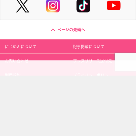
ページの先頭へ
にじめんについて
記事掲載について
お問い合わせ
プレスリリース送付先
利用規約
プライバシーポリシー
インフォマティブデータポリシ
運営会社
ー
kusuguru
media
アニメ情報［にじめん］
科学ニュース［ナゾロジー］
メンタルケア［ココロジー］
心理テスト［シンリ］