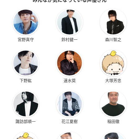
宮野真守
鈴村健一
森川智之
下野紘
速水奨
大塚芳忠
諏訪部順一
花江夏樹
稲田徹