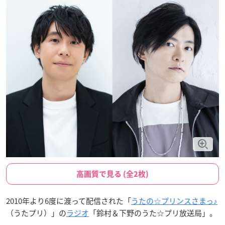
高画質で見る (全2枚)
2010年より6度に渡って配信された「
うたの☆プリンスさまっ♪
（うたプリ）」の
ラジオ
「鈴村＆下野のうた☆プリ放送局」。