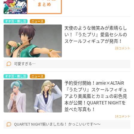
オタ活・推し活
ニュース
天使のような微笑みが素晴らし
い！『うたプリ』愛島セシルの
スケールフィギュアが発売！
28コメント
可愛すぎる…
オタ活・推し活
ニュース
予約受付開始！amie×ALTAiR
『うたプリ』スケールフィギュ
アより美風藍とカミュの彩色見
本が公開！QUARTET NIGHT​を
並べた写真も！
14コメント
QUARTET NIGHT揃いましたね！ かっこいいです〜〜