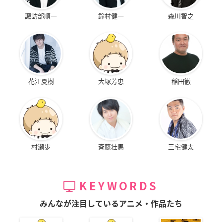
諏訪部順一
鈴村健一
森川智之
花江夏樹
大塚芳忠
稲田徹
村瀬歩
斉藤壮馬
三宅健太
KEYWORDS
みんなが注目しているアニメ・作品たち