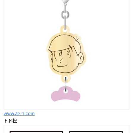
www.ae-rl.com
トド松