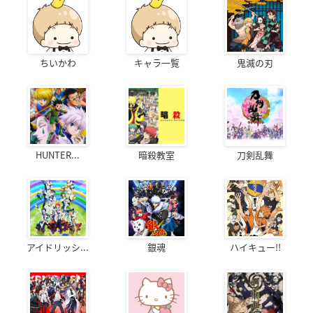
ちいかわ
キャラ一覧
鬼滅の刃
HUNTER...
暗殺教室
刀剣乱舞
アイドリッシ...
銀魂
ハイキュー!!