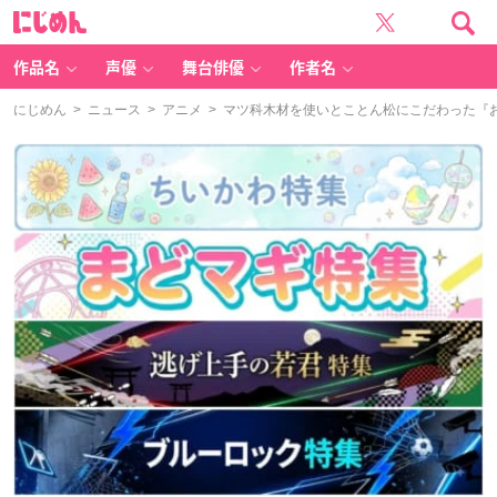
に
じ
め
ん
作品名
声優
舞台俳優
作者名
にじめん
>
ニュース
>
アニメ
> マツ科木材を使いとことん松にこだわった『