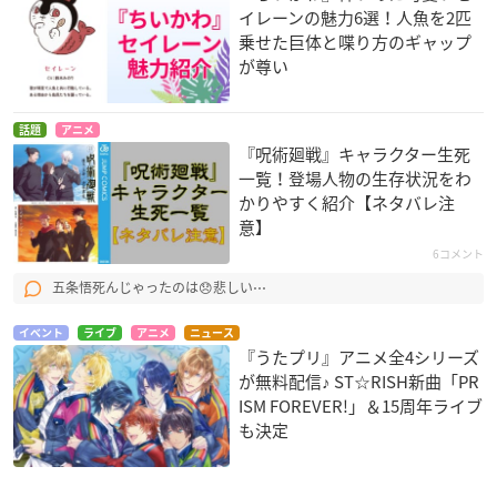
イレーンの魅力6選！人魚を2匹
乗せた巨体と喋り方のギャップ
が尊い
話題
アニメ
『呪術廻戦』キャラクター生死
一覧！登場人物の生存状況をわ
かりやすく紹介【ネタバレ注
意】
6コメント
五条悟死んじゃったのは😞悲しい⋯
イベント
ライブ
アニメ
ニュース
『うたプリ』アニメ全4シリーズ
が無料配信♪ ST☆RISH新曲「PR
ISM FOREVER!」＆15周年ライブ
も決定