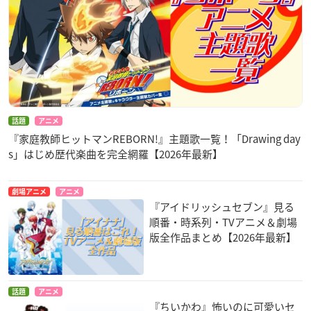
話題
アニメ
『家庭教師ヒットマンREBORN!』主題歌一覧！「Drawing day
s」はじめ歴代楽曲を完全網羅【2026年最新】
劇場アニメ
アニメ
『アイドリッシュセブン』見る
順番・時系列・TVアニメ＆劇場
版全作品まとめ【2026年最新】
話題
アニメ
『ちいかわ』怖いのに可愛いセ