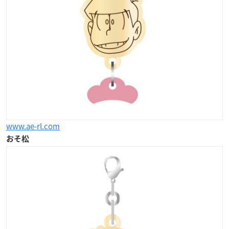
www.ae-rl.com
おそ松