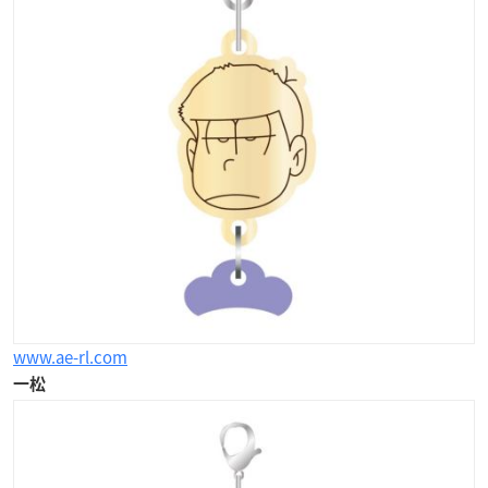
www.ae-rl.com
一松