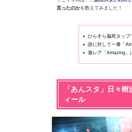
言ったのか
を数えてみました！
ひらすら脳死タップ
誰に対して一番「Am
激レア「Amazing
「あんスタ」日々樹渉
ィール