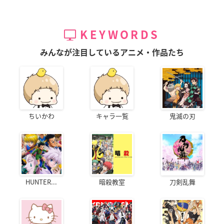
KEYWORDS
みんなが注目しているアニメ・作品たち
ちいかわ
キャラ一覧
鬼滅の刃
HUNTER...
暗殺教室
刀剣乱舞