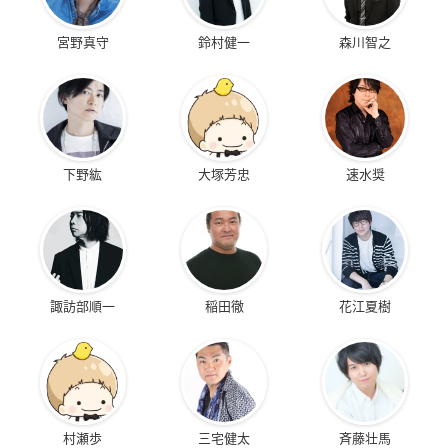
宮野真守
鈴村健一
森川智之
下野紘
大塚芳忠
速水奨
諏訪部順一
稲田徹
花江夏樹
村瀬歩
三宅健太
斉藤壮馬