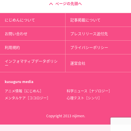
ページの先頭へ
にじめんについて
記事掲載について
お問い合わせ
プレスリリース送付先
利用規約
プライバシーポリシー
インフォマティブデータポリシ
運営会社
ー
kusuguru
media
アニメ情報［にじめん］
科学ニュース［ナゾロジー］
メンタルケア［ココロジー］
心理テスト［シンリ］
Copyright 2013 nijimen.