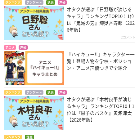
ランキング
アンケート
話題
声優
オタクが選ぶ「日野聡が演じる
キャラ」ランキングTOP10！1位
は『鬼滅の刃』煉󠄁獄杏寿郎【202
6年版】
2コメント
アニメ
声優
『ハイキュー!!』キャラクター一
覧！登場人物を学校・ポジショ
ン・アニメ声優つきで全紹介
ランキング
アンケート
話題
声優
オタクが選ぶ「木村良平が演じ
るキャラ」ランキングTOP10！1
位は『黒子のバスケ』黄瀬涼太
【2026年版】
ランキング
話題