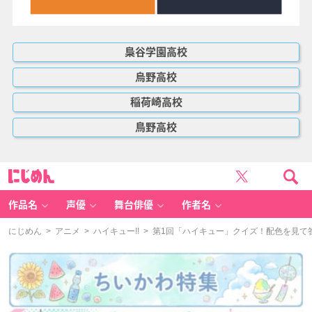
梟谷学園高校
烏野高校
稲荷崎高校
鳥野高校
に
じ
め
ん
作品名
声優
舞台俳優
作者名
にじめん
>
アニメ
>
ハイキュー!!
> 第1回「ハイキュー」クイズ！配色を見て