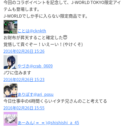
今回のコラボイベントを記念して、
J-WORLD TOKYO限定アイ
テムも
登場します。
J-WORLDでしか手に入らない限定商品です。
ことは
@cknkth
お財布が昇天すること確定した😇
覚悟して貢ぐぞー！いえーい！(やけくそ)
2016年02月26日 15:26
やづき
@crab_0609
Jワに住みます
2016年02月26日 15:23
ありぽす
@ari_posu
今日仕事中の6時間くらいイタチ兄さんのこと考えてる
2016年02月26日 15:55
あーみん( ≖_≖ )
@shishishi_a_45