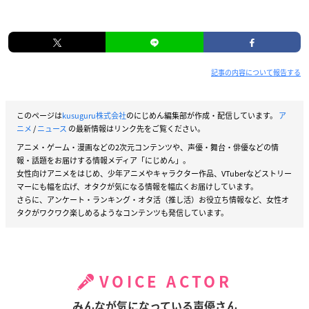
記事の内容について報告する
このページは
kusuguru株式会社
のにじめん編集部が作成・配信しています。
ア
ニメ
/
ニュース
の最新情報はリンク先をご覧ください。
アニメ・ゲーム・漫画などの2次元コンテンツや、声優・舞台・俳優などの情
報・話題をお届けする情報メディア「にじめん」。
女性向けアニメをはじめ、少年アニメやキャラクター作品、VTuberなどストリー
マーにも幅を広げ、オタクが気になる情報を幅広くお届けしています。
さらに、アンケート・ランキング・オタ活（推し活）お役立ち情報など、女性オ
タクがワクワク楽しめるようなコンテンツも発信しています。
VOICE ACTOR
みんなが気になっている声優さん