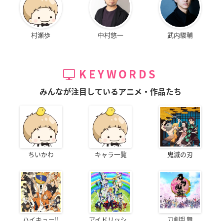
村瀬歩
中村悠一
武内駿輔
KEYWORDS
みんなが注目しているアニメ・作品たち
ちいかわ
キャラ一覧
鬼滅の刃
ハイキュー!!
アイドリッシ...
刀剣乱舞