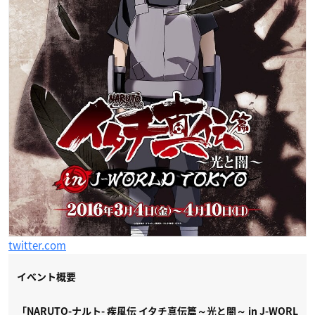
twitter.com
イベント概要
「NARUTO-ナルト- 疾風伝 イタチ真伝篇～光と闇～ in J-WORL