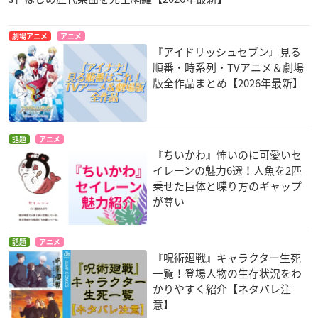
劇場アニメ
アニメ
『アイドリッシュセブン』見る
順番・時系列・TVアニメ＆劇場
版全作品まとめ【2026年最新】
話題
アニメ
『ちいかわ』怖いのに可愛いセ
イレーンの魅力6選！人魚を2匹
乗せた巨体と喋り方のギャップ
が尊い
話題
アニメ
『呪術廻戦』キャラクター生死
一覧！登場人物の生存状況をわ
かりやすく紹介【ネタバレ注
意】