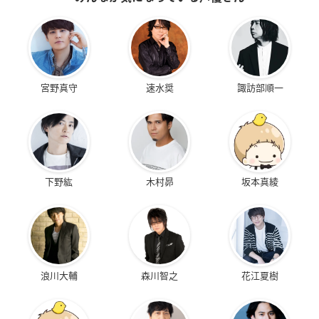
宮野真守
速水奨
諏訪部順一
下野紘
木村昴
坂本真綾
浪川大輔
森川智之
花江夏樹