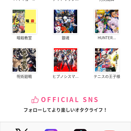
暗殺教室
銀魂
HUNTER...
呪術廻戦
ヒプノシスマ...
テニスの王子様
OFFICIAL SNS
フォローしてより楽しいオタクライフ！