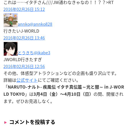
これは……イタチさん////JW通わなきゃなの！！？？>RT
2016年02月26日 15:12
annko
@annko828
行きたいJ-WORLD
2016年02月26日 13:46
とうきち
@ikabe3
JWORLD行きたすぎ
2016年02月26日 12:56
その他、体感型アトラクションなどの企画も盛り沢山です。
詳細は
公式サイト
にてご確認ください。
「
NARUTO-ナルト- 疾風伝 イタチ真伝篇～光と闇～ in J-WOR
」は
の間、開催され
LD TOKYO
3月4日（金）〜4月10日（日）
ます。ぜひお見逃しなく。
コメントを投稿する