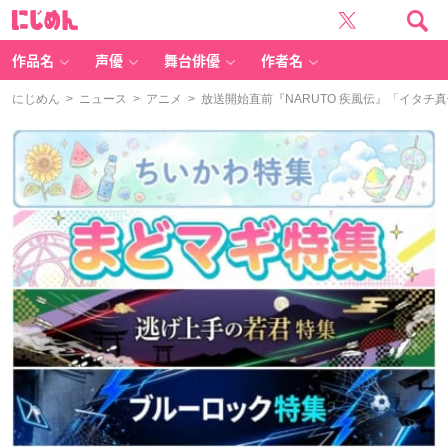
に
じ
め
ん
作品名
声優
舞台俳優
作者名
にじめん
>
ニュース
>
アニメ
> 放送開始直前『NARUTO 疾風伝』「イタ