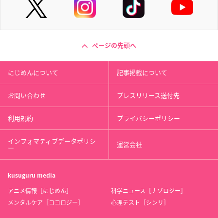
ページの先頭へ
にじめんについて
記事掲載について
お問い合わせ
プレスリリース送付先
利用規約
プライバシーポリシー
インフォマティブデータポリシ
運営会社
ー
kusuguru
media
アニメ情報［にじめん］
科学ニュース［ナゾロジー］
メンタルケア［ココロジー］
心理テスト［シンリ］