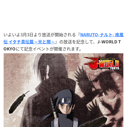
いよいよ3月3日より放送が開始される『
NARUTO-ナルト- 疾風
』の放送を記念して、
伝 イタチ真伝篇～光と闇～
J-WORLD T
にて記念イベントが開催されます。
OKYO