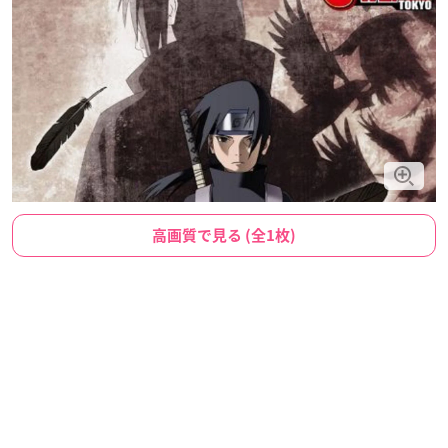
高画質で見る (全1枚)