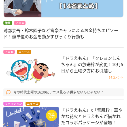
話題
アニメ
跡部景吾・鈴木園子など富豪キャラによるお金持ちエピソー
ド！億単位のお金を動かすびっくり行動も
アニメ
ニュース
『ドラえもん』『クレヨンしん
ちゃん』の放送枠が変更！10月5
日から土曜夕方にお引越し
14コメント
今の時代土曜の16:30にアニメ見る子供少ないんじゃない？
ファッション
ニュース
『ドラえもん』x「雪肌粋」華や
かな花火とドラえもんが描かれ
たコラボパッケージが登場！