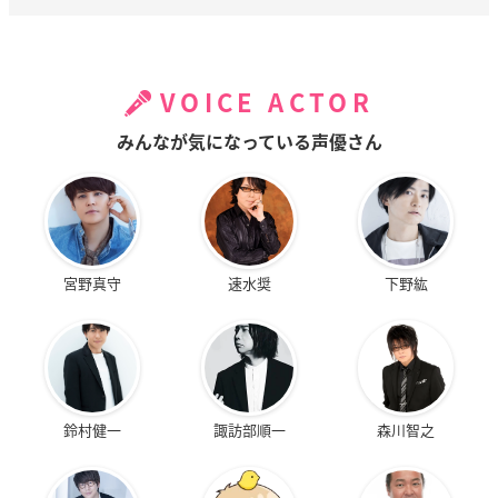
VOICE ACTOR
みんなが気になっている声優さん
宮野真守
速水奨
下野紘
鈴村健一
諏訪部順一
森川智之