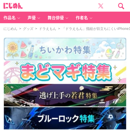
に
じ
め
ん
作品名
声優
舞台俳優
作者名
にじめん
>
グッズ
>
ドラえもん
> 「ドラえもん」指紋が目立ちにくいiPhon