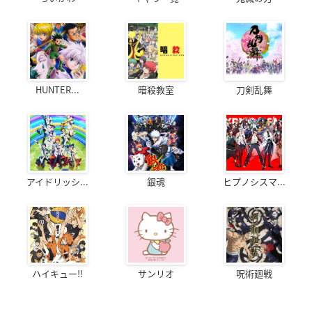
HUNTER...
暗殺教室
刀剣乱舞
アイドリッシ...
銀魂
ヒプノシスマ...
ハイキュー!!
サンリオ
呪術廻戦