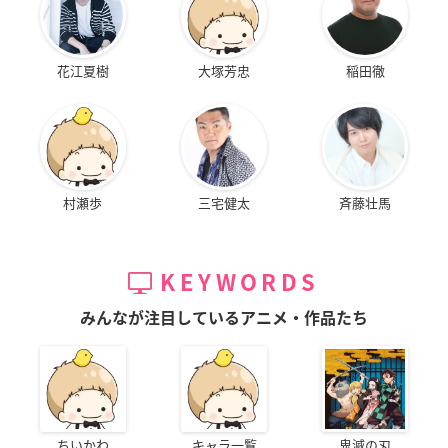
花江夏樹
大塚芳忠
稲田徹
村瀬歩
三宅健太
斉藤壮馬
KEYWORDS
みんなが注目しているアニメ・作品たち
ちいかわ
キャラ一覧
鬼滅の刃