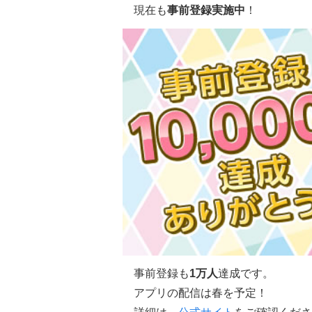
現在も
事前登録実施中
！
事前登録も
1万人
達成です。
アプリの配信は
春
を予定！