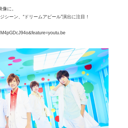
の映像に。
ジシーン、“
ドリームアピール
”演出に注目！
=hM4pGDcJ94o&feature=youtu.be