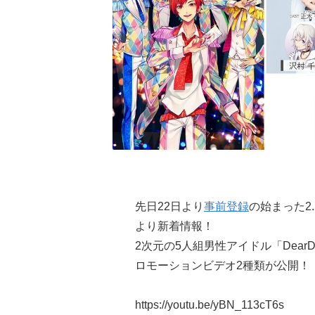
先日22日より
事前登録
の始まった2
より新着情報！
2次元の5人組男性アイドル「DearD
ロモーションビデオ2種類が公開！
https://youtu.be/yBN_113cT6s