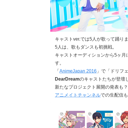
キャストver.では5人が歌って踊り
5人は、歌もダンスも初挑戦。
キャストオーディションから5ヶ月
す。
「
AnimeJapan 2016
」で「ドリフ
DearDream
のキャストたちが登壇
新たなプロジェクト展開の発表も？
アニメイトチャンネル
での生配信