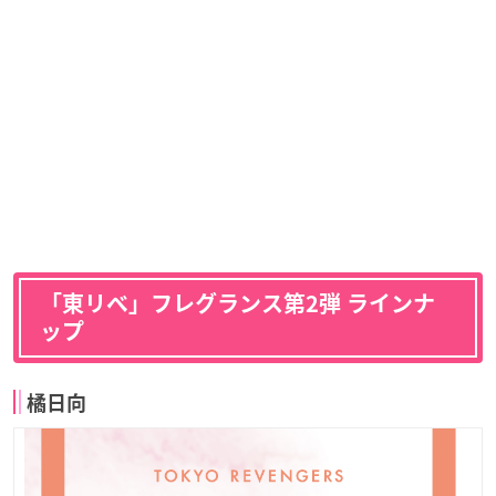
「東リベ」フレグランス第2弾 ラインナ
ップ
橘日向