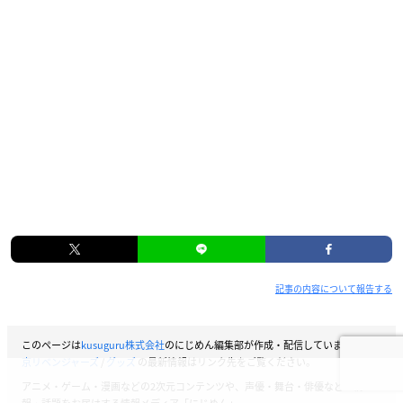
記事の内容について報告する
このページは
kusuguru株式会社
のにじめん編集部が作成・配信しています。
東
京リベンジャーズ
/
グッズ
の最新情報はリンク先をご覧ください。
アニメ・ゲーム・漫画などの2次元コンテンツや、声優・舞台・俳優などの情