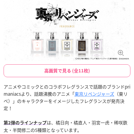
高画質で見る (全11枚)
アニメやコミックとのコラボフレグランスで話題のブランドpri
maniacsより、話題沸騰のアニメ「
東京リベンジャーズ
（東リ
ベ）」のキャラクターをイメージしたフレグランスが発売決
定！
は、橘日向・橘直人・羽宮一虎・稀咲鉄
第2弾のラインナップ
太・半間修二の5種類となっています。