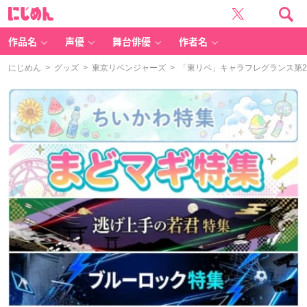
に
じ
め
ん
作品名
声優
舞台俳優
作者名
にじめん
>
グッズ
>
東京リベンジャーズ
> 「東リベ」キャラフレグランス第