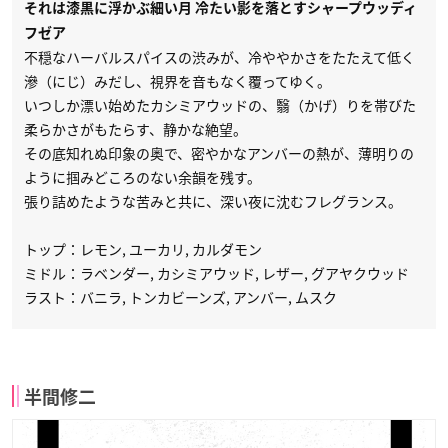
それは漆黒に浮かぶ細い月 冷たい影を落とすシャープウッディ
フゼア
不穏なハーバルスパイスの渋みが、冷ややかさをたたえて低く
滲（にじ）みだし、視界を音もなく覆ってゆく。
いつしか漂い始めたカシミアウッドの、翳（かげ）りを帯びた
柔らかさがもたらす、静かな絶望。
その底知れぬ印象の奥で、密やかなアンバーの熱が、薄明りの
ように掴みどころのない余韻を残す。
張り詰めたような苦みと共に、深い夜に沈むフレグランス。
トップ：レモン, ユーカリ, カルダモン
ミドル：ラベンダー, カシミアウッド, レザー, グアヤクウッド
ラスト：バニラ, トンカビーンズ, アンバー, ムスク
半間修二