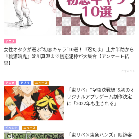
アニメ
女性オタクが選ぶ“初恋キャラ”10選！『忍たま』土井半助から
『桃源暗鬼』淀川真澄まで初恋泥棒が大集合【アンケート結
果】
2コメント
アニメ
アプリ
ニュース
「東リベ」“聖夜決戦編”&初のオ
リジナルアプリゲーム制作決定
に「2022年も生きれる」
イベント
ニュース
「東リベ×東急ハンズ」眼鏡姿