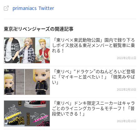
※primaniacs各店、アニメイト取り扱い店舗、ステラワースに
primaniacs Twitter
て
primaniacs Online Shopで購入
東京卍リベンジャーズの関連記事
「東リベ×東武動物公園」園内で録り下ろ
しボイス放送＆東卍メンバーと観覧車に乗
れる！
2022年2月11日
「東リベ」“ドラケン”のねんどろいど登場
に「マイキーと並べたい！」「微笑みやば
い」
2022年2月10日
「東リベ」ドンキ限定スニーカーはキャラ
ごとのライニングカラー＆モチーフ！「普
段使いできる！」
2022年2月10日