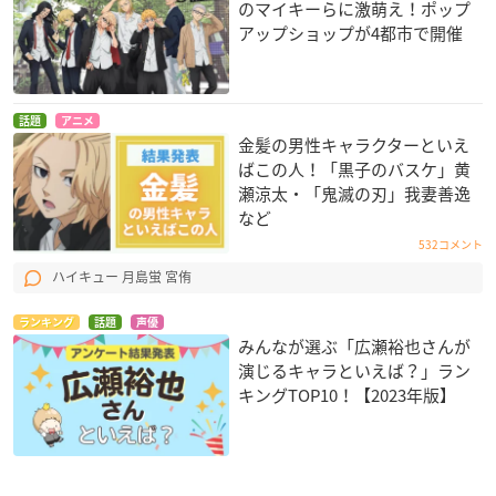
のマイキーらに激萌え！ポップ
アップショップが4都市で開催
話題
アニメ
金髪の男性キャラクターといえ
ばこの人！「黒子のバスケ」黄
瀬涼太・「鬼滅の刃」我妻善逸
など
532コメント
ハイキュー 月島蛍 宮侑
ランキング
話題
声優
みんなが選ぶ「広瀬裕也さんが
演じるキャラといえば？」ラン
キングTOP10！【2023年版】