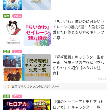
話題
アニメ
『ちいかわ』怖いのに可愛いセ
イレーンの魅力6選！人魚を2匹
乗せた巨体と喋り方のギャップ
が尊い
話題
アニメ
『呪術廻戦』キャラクター生死
一覧！登場人物の生存状況をわ
かりやすく紹介【ネタバレ注
意】
6コメント
五条悟死んじゃったのは😞悲しい⋯
話題
アニメ
『僕のヒーローアカデミア（ヒ
ロアカ）』キャラクター一覧