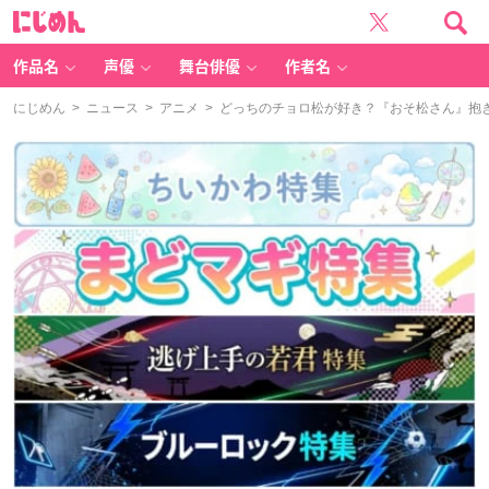
に
じ
め
ん
作品名
声優
舞台俳優
作者名
にじめん
>
ニュース
>
アニメ
> どっちのチョロ松が好き？『おそ松さん』抱き