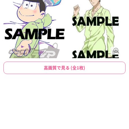
高画質で見る (全1枚)