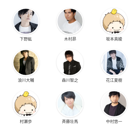
下野紘
木村昴
坂本真綾
浪川大輔
森川智之
花江夏樹
村瀬歩
斉藤壮馬
中村悠一