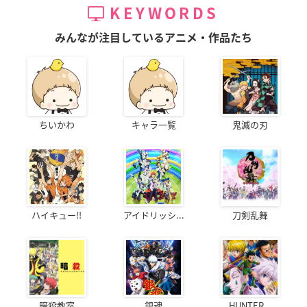
KEYWORDS
みんなが注目しているアニメ・作品たち
ちいかわ
キャラ一覧
鬼滅の刃
ハイキュー!!
アイドリッシ...
刀剣乱舞
暗殺教室
銀魂
HUNTER...