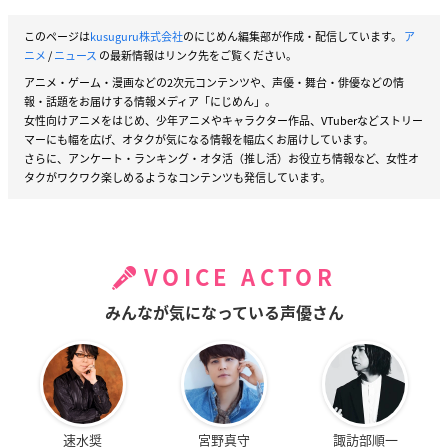
このページは
kusuguru株式会社
のにじめん編集部が作成・配信しています。
ア
ニメ
/
ニュース
の最新情報はリンク先をご覧ください。
アニメ・ゲーム・漫画などの2次元コンテンツや、声優・舞台・俳優などの情
報・話題をお届けする情報メディア「にじめん」。
女性向けアニメをはじめ、少年アニメやキャラクター作品、VTuberなどストリー
マーにも幅を広げ、オタクが気になる情報を幅広くお届けしています。
さらに、アンケート・ランキング・オタ活（推し活）お役立ち情報など、女性オ
タクがワクワク楽しめるようなコンテンツも発信しています。
VOICE ACTOR
みんなが気になっている声優さん
速水奨
宮野真守
諏訪部順一