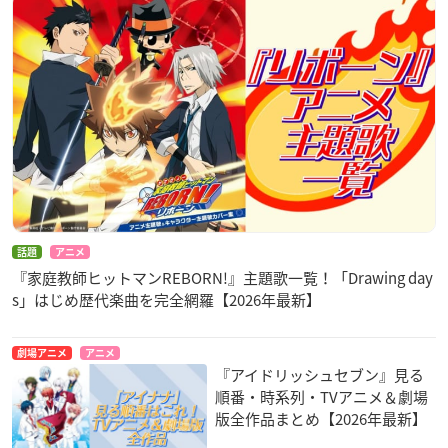
話題
アニメ
『家庭教師ヒットマンREBORN!』主題歌一覧！「Drawing day
s」はじめ歴代楽曲を完全網羅【2026年最新】
劇場アニメ
アニメ
『アイドリッシュセブン』見る
順番・時系列・TVアニメ＆劇場
版全作品まとめ【2026年最新】