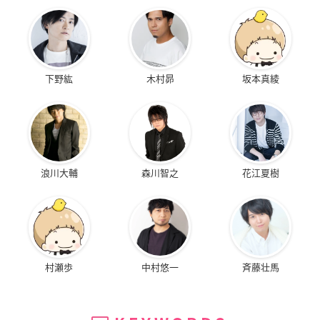
下野紘
木村昴
坂本真綾
浪川大輔
森川智之
花江夏樹
村瀬歩
中村悠一
斉藤壮馬