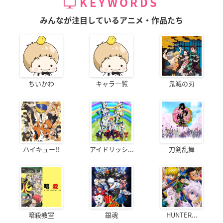
KEYWORDS
みんなが注目しているアニメ・作品たち
ちいかわ
キャラ一覧
鬼滅の刃
ハイキュー!!
アイドリッシ...
刀剣乱舞
暗殺教室
銀魂
HUNTER...