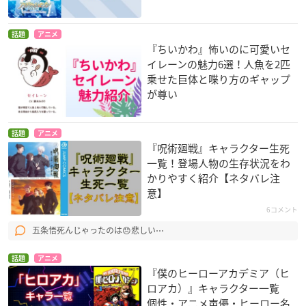
話題
アニメ
『ちいかわ』怖いのに可愛いセ
イレーンの魅力6選！人魚を2匹
乗せた巨体と喋り方のギャップ
が尊い
話題
アニメ
『呪術廻戦』キャラクター生死
一覧！登場人物の生存状況をわ
かりやすく紹介【ネタバレ注
意】
6コメント
五条悟死んじゃったのは😞悲しい⋯
話題
アニメ
『僕のヒーローアカデミア（ヒ
ロアカ）』キャラクター一覧
個性・アニメ声優・ヒーロー名