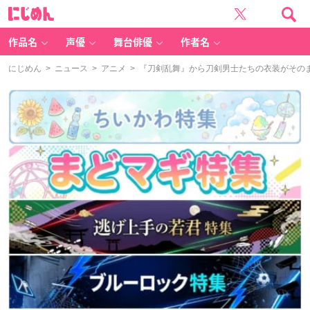
に
じ
め
ん
作品名
声優
舞台俳優
作者名
にじめん
>
ニュース
>
アニメ
> 『刀剣乱舞』から刀剣男士たちの衣装がその