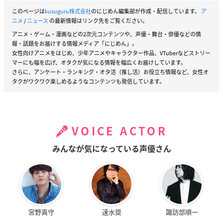
このページは
kusuguru株式会社
のにじめん編集部が作成・配信しています。
ア
ニメ
/
ニュース
の最新情報はリンク先をご覧ください。
アニメ・ゲーム・漫画などの2次元コンテンツや、声優・舞台・俳優などの情
報・話題をお届けする情報メディア「にじめん」。
女性向けアニメをはじめ、少年アニメやキャラクター作品、VTuberなどストリー
マーにも幅を広げ、オタクが気になる情報を幅広くお届けしています。
さらに、アンケート・ランキング・オタ活（推し活）お役立ち情報など、女性オ
タクがワクワク楽しめるようなコンテンツも発信しています。
VOICE ACTOR
みんなが気になっている声優さん
宮野真守
速水奨
諏訪部順一